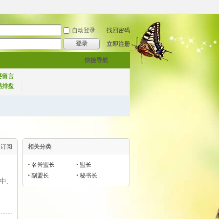
自动登录
找回密码
登录
立即注册
快捷导航
要留言
易排盘
订阅
相关分类
•
名誉盟长
•
盟长
•
副盟长
•
秘书长
中,