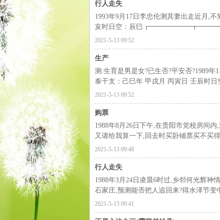
行人走失
1993年9月17日李忠伦测其妻出走近月,
亥时日空：辰巳┏━━━━━━┳━━━━━━
2021-5-13 09:52
古
生产
测:生育是男是女?已生否?平安否?1989
泰干支：己巳年 甲戌月 丙寅日 壬辰时日
2021-5-13 09:52
购票
1988年8月26日下午,在贵阳市党校房
又请给我算一下,回去时买卧铺票买不买得到
易
2021-5-13 09:48
行人走失
1988年3月24日凌晨6时过,乡邻何光
石家庄,预测能否把人追回来?得水
2021-5-13 09:41