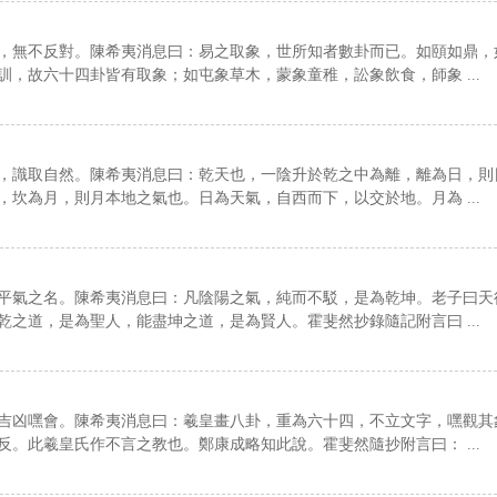
，無不反對。陳希夷消息曰：易之取象，世所知者數卦而已。如頤如鼎，
，故六十四卦皆有取象；如屯象草木，蒙象童稚，訟象飲食，師象 ...
，識取自然。陳希夷消息曰：乾天也，一陰升於乾之中為離，離為日，則
坎為月，則月本地之氣也。日為天氣，自西而下，以交於地。月為 ...
平氣之名。陳希夷消息曰：凡陰陽之氣，純而不駁，是為乾坤。老子曰天
之道，是為聖人，能盡坤之道，是為賢人。霍斐然抄錄隨記附言曰 ...
吉凶嘿會。陳希夷消息曰：羲皇畫八卦，重為六十四，不立文字，嘿觀其
。此羲皇氏作不言之教也。鄭康成略知此說。霍斐然隨抄附言曰： ...