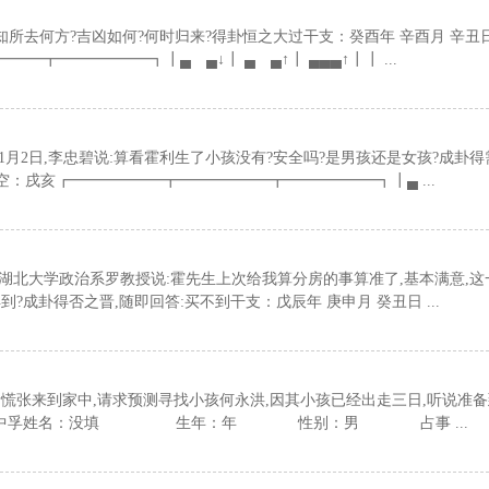
不知所去何方?吉凶如何?何时归来?得卦恒之大过干支：癸酉年 辛酉月 辛丑日
┳━━━━━━┓┃▄ ▄↓┃ ▄ ▄↑┃ ▄▄▄↑┃┃ ...
年11月2日,李忠碧说:算看霍利生了小孩没有?安全吗?是男孩还是女孩?成卦
空：戌亥┏━━━━━━┳━━━━━━┳━━━━━━┓┃▄ ...
间内,湖北大学政治系罗教授说:霍先生上次给我算分房的事算准了,基本满意,这
?成卦得否之晋,随即回答:买不到干支：戊辰年 庚申月 癸丑日 ...
辉神情慌张来到家中,请求预测寻找小孩何永洪,因其小孩已经出走三日,听说准
泽节变中孚姓名：没填 生年：年 性别：男 占事 ...