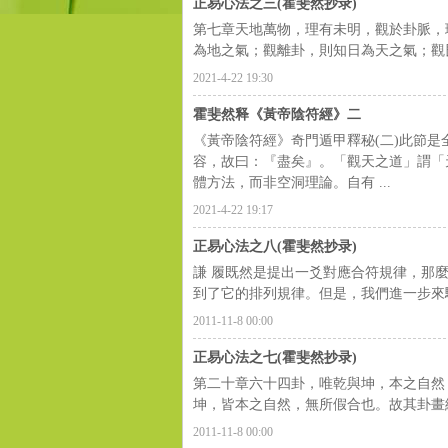
正易心法之三(霍斐然抄录)
第七章天地萬物，理有未明，觀於卦脈，
学
為地之氣；觀離卦，則知日為天之氣；觀艮
2021-4-22 19:30
霍斐然释《黃帝陰符經》二
《黃帝陰符經》奇門遁甲釋秘(二)此節
容，故曰：『盡矣』。「觀天之道」謂「
體方法，而非空洞理論。自有 ...
2021-4-22 19:17
正易心法之八(霍斐然抄录)
应
謙 履既然是提出一爻對應合符規律，那
到了它的排列規律。但是，我們進一步來驗
2011-11-8 00:00
正易心法之七(霍斐然抄录)
第二十章六十四卦，唯乾與坤，本之自然
坤，皆本之自然，無所假合也。故其卦畫純
2011-11-8 00:00