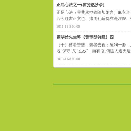
正易心法之一(霍斐然抄录)
正易心法（霍斐然抄錄隨加附言）麻衣道
若今經書正文也。據周孔辭傳亦是注腳。每
2011-11-8 00:00
霍斐然先生释《黄帝阴符经》四
（十）瞽者善聽，聾者善視；絕利一源，
既“保守”又“玄妙”，而有“亂傳匪人遭天遣
2010-11-8 00:00