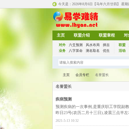
今天是：
2026年8月6日【马年
六月廿四】 星
主页
联盟介绍
联盟章程
对
对外
六爻预测
风水布局
择吉
联盟
业务
八字算命
测名取名
优生
活动
主页
会员专栏
名誉盟长
名誉盟长
疾病预测
千
›
›
›
预测疾病的一次事例,是重庆职工学院副教
昨日23号(农历二月十三日),凌晨三点半左
2021-5-13 10:32