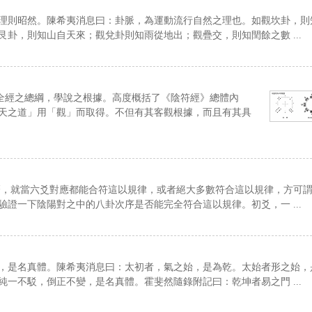
理則昭然。陳希夷消息曰：卦脈，為運動流行自然之理也。如觀坎卦，則
卦，則知山自天來；觀兌卦則知雨從地出；觀疊交，則知閏餘之數 ...
是全經之總綱，學說之根據。高度概括了《陰符經》總體內
天之道」用「觀」而取得。不但有其客觀根據，而且有其具
麼，就當六爻對應都能合符這以規律，或者絕大多數符合這以規律，方可
證一下陰陽對之中的八卦次序是否能完全符合這以規律。初爻，一 ...
，是名真體。陳希夷消息曰：太初者，氣之始，是為乾。太始者形之始，
一不駁，倒正不變，是名真體。霍斐然隨錄附記曰：乾坤者易之門 ...