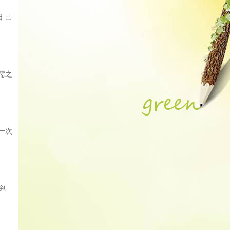
 己
得需之
一次
备到