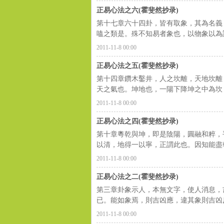
用
正易心法之六(霍斐然抄录)
第十七章六十四卦，皆有取象，其為名義
嗑之類是。殊不知易者象也，以物象以為訓
2011-11-8 00:00
正易心法之五(霍斐然抄录)
第十四章鑽木鑿井，人之坎離，天地坎離
天之氣也。坤地也，一陽下降坤之中為坎，
联
2011-11-8 00:00
正易心法之四(霍斐然抄录)
第十章粵乾與坤，即是陰陽，圓融和粹，
以清，地得一以寧，正謂此也。因知能盡乾
2011-11-8 00:00
正易心法之二(霍斐然抄录)
第三章卦象示人，本無文字，使人消息，
已。能如象焉，則吉凶應，違其象則吉凶反
盟
2011-11-8 00:00