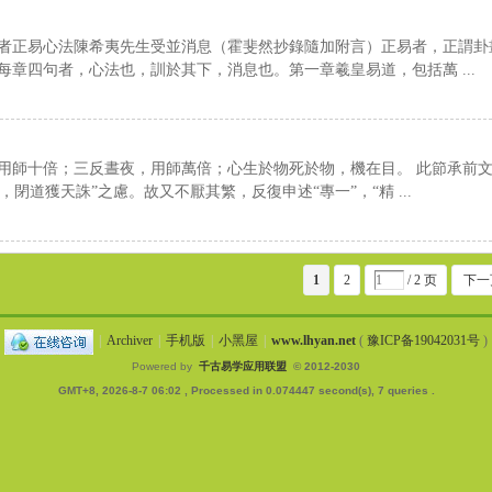
者正易心法陳希夷先生受並消息（霍斐然抄錄隨加附言）正易者，正謂卦
章四句者，心法也，訓於其下，消息也。第一章羲皇易道，包括萬 ...
用師十倍；三反晝夜，用師萬倍；心生於物死於物，機在目。 此節承前
，閉道獲天誅”之慮。故又不厭其繁，反復申述“專一”，“精 ...
1
2
/ 2 页
下一
|
Archiver
|
手机版
|
小黑屋
|
www.lhyan.net
(
豫ICP备19042031号
)
Powered by
千古易学应用联盟
© 2012-2030
GMT+8, 2026-8-7 06:02
, Processed in 0.074447 second(s), 7 queries .