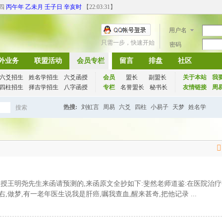
期四
丙午年 乙未月 壬子日 辛亥时
【
22:03:32
】
用户名
只需一步，快速开始
密码
外业务
联盟活动
会员专栏
留言
排盘
社区
六爻招生
姓名学招生
六爻函授
会员
盟长
副盟长
关于本站
我
四柱招生
择吉学招生
八字函授
专栏
名誉盟长
秘书长
友情链接
周
热搜:
刘虹言
周易
六爻
四柱
小易子
天梦
姓名学
搜索
搜
索
授王明尧先生来函请预测的,来函原文全抄如下:斐然老师道鉴:在医院治疗
右,做梦,有一老年医生说我是肝癌,嘱我查血,醒来甚奇,把他记录 ...