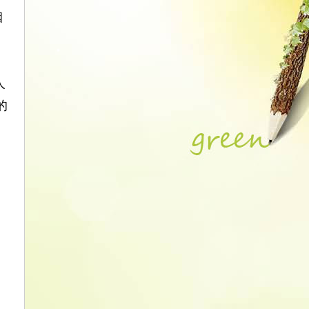
姻
人
的