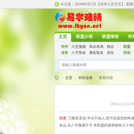
今天是：
2026年8月7日【马年
六月廿五】 星
主页
联盟介绍
联盟章程
对
对外
六爻预测
风水布局
择吉
联盟
业务
八字算命
测名取名
优生
活动
主页
对外业务
查看内容
千
›
›
›
2010-4-22 10:3
摘要
: 万般皆是命,半点不由人,您可知道您的
命运,非八字预测不可.本联盟的老师都有几十年的实