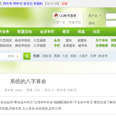
期五
丙午年 丙申月 癸丑日 辛酉时
【
18:11:37
】
立秋
用户名
只需一步，快速开始
密码
外业务
联盟活动
会员专栏
留言
排盘
社区
六爻招生
姓名学招生
六爻函授
会员
盟长
副盟长
关于本站
我
四柱招生
择吉学招生
八字函授
专栏
名誉盟长
秘书长
友情链接
周
热搜:
刘虹言
周易
六爻
四柱
小易子
天梦
姓名学
搜索
搜
系统的八字算命
索
9
|
发布者:
admin
|
查看:
5261
|
评论: 0
|
原作者: 刘虹言
终身命运如何?事业走向何方?父母寿年长短?婚姻配偶好坏?子女命中有无?要想全面了解
践,经验丰富,为人算命,全面系统,远非江湖 ...