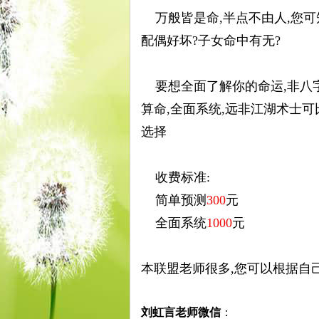
万般皆是命,半点不由人,您可
配偶好坏?子女命中有无?
古
要想全面了解你的命运,非八字
算命,全面系统,远非江湖术士可
选择
收费标准:
简单预测
300
元
易
全面系统
1000
元
本联盟老师很多,您可以根据自
刘虹言老师微信
：