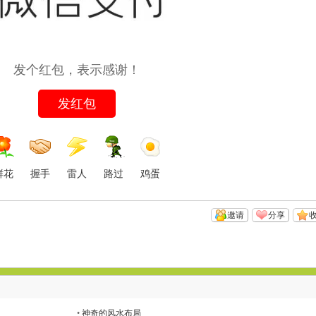
发个红包，表示感谢！
发红包
鲜花
握手
雷人
路过
鸡蛋
邀请
分享
•
神奇的风水布局