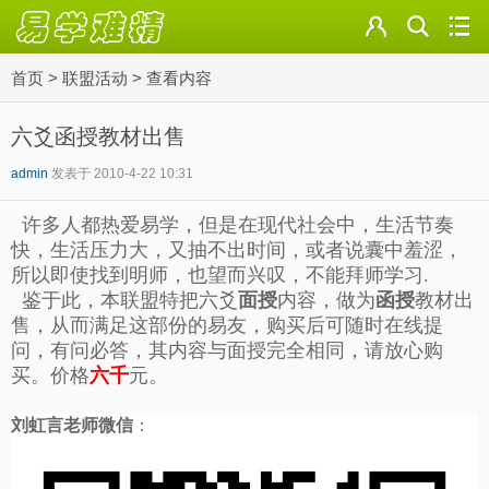
首页
>
联盟活动
>
查看内容
六爻函授教材出售
admin
发表于 2010-4-22 10:31
许多人都热爱易学，但是在现代社会中，生活节奏
快，生活压力大，又抽不出时间，或者说囊中羞涩，
所以即使找到明师，也望而兴叹，不能拜师学习.
鉴于此，本联盟特把六爻
面授
内容，做为
函授
教材出
售，从而满足这部份的易友，购买后可随时在线提
问，有问必答，其内容与面授完全相同，请放心购
买。
价格
六千
元。
刘虹言老师微信
：