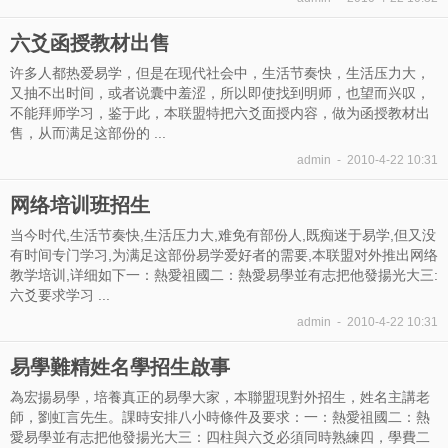
六爻函授教材出售
许多人都热爱易学，但是在现代社会中，生活节奏快，生活压力大，
又抽不出时间，或者说囊中羞涩，所以即使找到明师，也望而兴叹，
不能拜师学习，鉴于此，本联盟特把六爻面授内容，做为函授教材出
售，从而满足这部份的 ...
admin
-
2010-4-22 10:31
网络培训班招生
当今时代,生活节奏快,生活压力大,难免有部份人,既痴迷于易学,但又没
有时间专门学习,为满足这部份易学爱好者的需要,本联盟对外推出网络
教学培训,详细如下一：熱愛祖國二：熱愛易學並有志把他發揚光大三:
六爻要求学习 ...
admin
-
2010-4-22 10:31
易學難精姓名學招生啟事
為宏揚易學，培養真正的易學大家，本聯盟現對外招生，姓名主講老
師，劉虹言先生。課時安排八小時條件及要求：一：熱愛祖國二：熱
愛易學並有志把他發揚光大三：四柱與六爻必須同時熟練四，學費二