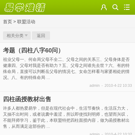
首页
>
联盟活动
相关分类
返回
考题（四柱八字60问）
祖业父母一、何命局父母不全二、父母之间的关系三、父母身体是否
健康四、父母对我是否有助力？五、父母之间谁先去世？六、有的特
殊命局，直接可以判断岳父母的情况七、女命怎样看与家婆相处的情
况。八、有的特殊命局 ...
admin
-
2010-4-22 10:33
四柱函授教材出售
许多人都热爱易学，但是在现代社会中，生活节奏快，生活压力大，
又抽不出时间，或者说囊中羞涩，所以即使找到明师，也望而兴叹，
不能拜师学习，鉴于此，本联盟特把四柱面授内容，做为函授教材出
售，从而满足这部份的 ...
admin
-
2010-4-22 10:32