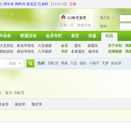
期五
丙午年 丙申月 癸丑日 己未时
【
13:45:34
】
立秋
用户名
只需一步，快速开始
密码
外业务
联盟活动
会员专栏
留言
排盘
社区
六爻招生
姓名学招生
六爻函授
会员
盟长
副盟长
关于本站
我
四柱招生
择吉学招生
八字函授
专栏
名誉盟长
秘书长
友情链接
周
热搜:
刘虹言
周易
六爻
四柱
小易子
天梦
姓名学
搜索
搜
)
|
版主:
刘虹言
索
姓名学
择吉学
预言学