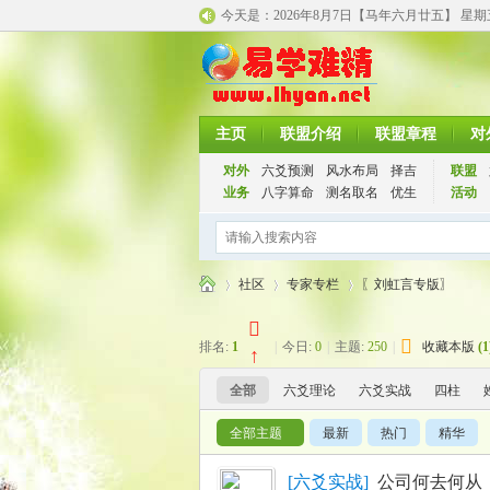
今天是：
2026年8月7日【马年
六月廿五】 星
主页
联盟介绍
联盟章程
对
对外
六爻预测
风水布局
择吉
联盟
业务
八字算命
测名取名
优生
活动
社区
专家专栏
〖刘虹言专版〗
排名:
1
|
今日:
0
|
主题:
250
|
收藏本版
(
1
↑
千
»
›
›
全部
六爻理论
六爻实战
四柱
全部主题
最新
热门
精华
[
六爻实战
]
公司何去何从