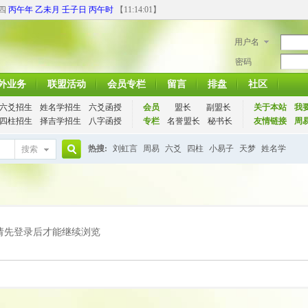
期四
丙午年 乙未月 壬子日 丙午时
【
11:14:01
】
用户名
密码
外业务
联盟活动
会员专栏
留言
排盘
社区
六爻招生
姓名学招生
六爻函授
会员
盟长
副盟长
关于本站
我
四柱招生
择吉学招生
八字函授
专栏
名誉盟长
秘书长
友情链接
周
热搜:
刘虹言
周易
六爻
四柱
小易子
天梦
姓名学
搜索
搜
索
请先登录后才能继续浏览