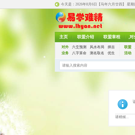
今天是：
2026年8月6日【马年
六月廿四】 星
主页
联盟介绍
联盟章程
对
对外
六爻预测
风水布局
择吉
联盟
业务
八字算命
测名取名
优生
活动
请稍候...