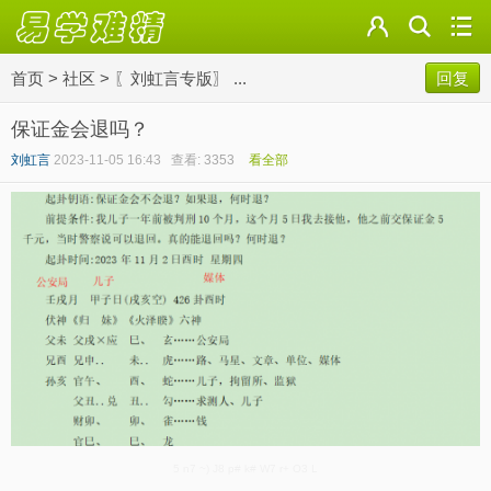
首页
>
社区
>
〖刘虹言专版〗 ...
回复
保证金会退吗？
刘虹言
2023-11-05 16:43
查看: 3353
看全部
5 n7 ~) J8 p# k# W7 r+ O3 L