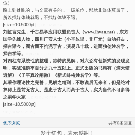
位）
路上到处跑的，与文章有关的，一级单位，那就非媒体莫属了，
所以找媒体钱就退，不找媒体钱不退。
[size=10.5000pt]
8 ]+ f1 r' b" \8 t5 A
刘虹言先生，千古易学应用联盟负责人（
www.lhyan.net)，东方
国学先锋人物，四川广安人士（小平故里，非广元）自幼好古，
探古猎今，囿古而不拘泥于古，演易几十载，进而独创姓名学，
择吉学等。
% |3 s7 R, T. `+ T9 h: `
对四柱有系统性的整理，独特的见解，对六爻有创新式的发现发
明，实战准确率百分之九十五以上。正式出版的书籍有（滴天髓
透解》《子平真诠阐微》《新式卦格姓名学》等。
其著作理论性之完善，见解之精到，不敢说后无来者，但是绝对
算得上是前无古人。是忠于古人而高于古人，实为当代不可多得
之易学大家
a: j5 F3 I( e! ^5 P7 F
[size=10.5000pt]
! D: {" ^8 S2 a3 Z1 P- [
倒序浏览
共有0条回复
发个红包，表示感谢！