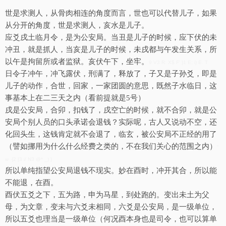
世是求测人，从骨肉相连的角度而言，世也可以代替儿子，如果
从分开的角度，世是求测人，亥水是儿子。
应爻戌土临月令，是为公安局。当丑是儿子的时候，应下伏的未
冲丑，就是抓人，当亥是儿子的时候，未戌都与午发生关系，所
以午是拘留所或者监狱。亥伏午下，坐牢。
9 V3 R: X$ F' }1 E; i) E. T
日令子冲午，冲飞露伏，刑满了，释放了，子又是子孙爻，即是
儿子的动作，合世，回家，一家团圆的意思，既然子水临日，这
事基本上在二三天之内（看前提就是
5号）
戌是公安局，合卯，扣钱了，戌空亡的时候，就不合卯，就是公
安局个别人员的口头承诺会退钱？实际呢，古人又说动不空，还
化回头生，这钱肯定就不会退了，临玄，被公安局不正经的用了
（譬如挪用为什么什么经费之类的，不在我们关心的范围之内）
"
w {2 [3 i/ N3 @* _) }
所以单纯指望公安局退钱不现实。妙在酉时，冲开其合，所以能
不能退，在酉。
酉伏五爻之下，五为路，申为马星，到处跑的。变出未土为父
母，为文章，变未与六爻未相同，六爻是公安局，是一级单位，
所以五爻也理当是一级单位（何况酉本身也是司令，也可以算单