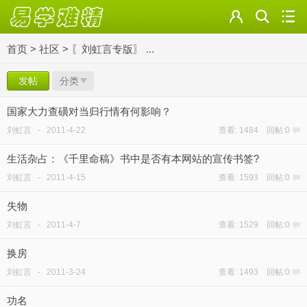
首页
>
社区
>
〖刘虹言专版〗 ...
发帖
分类
国家大力查磺对当归行情有何影响？
刘虹言
-
2011-4-22
查看: 1484 回帖:0
生活杂占：《千里命稿》书中是否有本网站的宣传书签?
刘虹言
-
2011-4-15
查看: 1593 回帖:0
失物
刘虹言
-
2011-4-7
查看: 1529 回帖:0
换房
刘虹言
-
2011-3-24
查看: 1493 回帖:0
功名