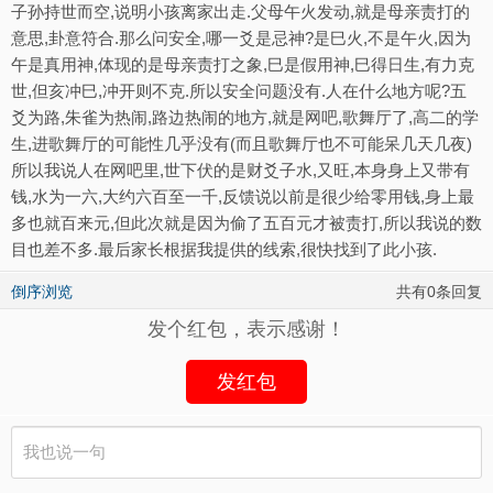
子孙持世而空,说明小孩离家出走.父母午火发动,就是母亲责打的
意思,卦意符合.那么问安全,哪一爻是忌神?是巳火,不是午火,因为
午是真用神,体现的是母亲责打之象,巳是假用神,巳得日生,有力克
世,但亥冲巳,冲开则不克.所以安全问题没有.人在什么地方呢?五
爻为路,朱雀为热闹,路边热闹的地方,就是网吧,歌舞厅了,高二的学
生,进歌舞厅的可能性几乎没有(而且歌舞厅也不可能呆几天几夜)
所以我说人在网吧里,世下伏的是财爻子水,又旺,本身身上又带有
钱,水为一六,大约六百至一千,反馈说以前是很少给零用钱,身上最
多也就百来元,但此次就是因为偷了五百元才被责打,所以我说的数
目也差不多.最后家长根据我提供的线索,很快找到了此小孩.
倒序浏览
共有0条回复
发个红包，表示感谢！
发红包