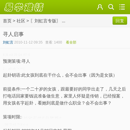
首页
>
社区
>
〖刘虹言专版〗 ...
回复
寻人启事
刘虹言
2010-11-12 09:35
查看: 1400
看全部
$ ]$ m3 Z0 Q4 R7 G
预测策项:寻人
2 |: a0 v6 `+ ^* [
起卦钥语:此女孩到底在干什么，会不会出事（因为是女孩）
前提条件:一个二十岁的女孩，跟最要好的同学出走了，几天之后
打电话回家要钱说准备做生意，家里人怀疑是传销，已经报案，
用女孩名字起卦，看她到底是做什么职业？会不会出事？
策项时限:
4 b4 Q+ Z7 n# d! Z1 N# M6 n
, D9 T/ e3 ?! }! c- o