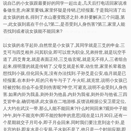
说自己的小女孩跟最要好的同学一起出走,几天后打电话回家说准
备做生意,向家里要钱,家里怀疑是传销,已经报案.于是我问清了出
走女孩的姓名,得到了水山蹇变既济之卦.本卦要解决三个问题,第
一,此女孩到底在干什么?第二,是否受到人身伤害?第三,家里人能
否找到或者说女孩能不能回来?
0 c% O* x7 g. |, {, W- s! n
. Q0 j9 e* l) \! |
以女孩的名字起卦,自然世是小女孩了,其同学就是三爻的申金.三
爻可与四爻相并.问其职业,即可以世为职业,兄弟持世,就是玩空手
道了,四爻青龙,就是表面正经,三爻临玄呢,就是见不得人,三者组合
起来,很明显的就是传销了.父母爻就是长辈,动生世,家里长辈着急
想找到小孩,但化回头克,没有办法找到.子孙爻是公安,临月就是已
经报案.在本卦中,旺的只有午与子了.午火旺,就克世,说明小女孩已
经被控制.但会不会受到伤害呢?申空,可避克,说明不会受到人身伤
害.如果内卦为我县,则外卦为他县,内卦为我省,则外卦与他省,三四
爻皆申金,确切地讲,此女孩在二地游移.反馈说根据公安卫星定位,
人大约在武汉一带.那么人能不能回来?什么时间回来?观卦中子能
冲午,则午不能克申(即不能控制申的意思)现在是11月30日,还有一
个星期就交子月司令,即子月会回来.同时我们要注意到这个卦,是
兑宫的卦,即亥水是公安局,子水则不是了,他只是一个时间应期,即