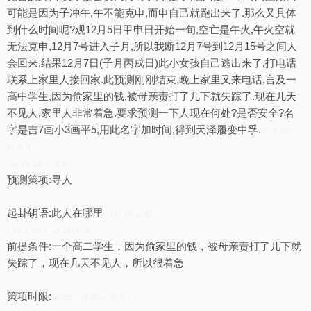
可能是因为子冲午,午不能克申,而申自己就跑出来了.那么又具体
到什么时间呢?观12月5日甲申日开始一旬,空亡是午火,午火空就
无法克申,12月7号进入子月,所以我断12月7号到12月15号之间人
会回来,结果12月7日(子月丙戌日)此小女孩自己逃出来了,打电话
联系上家里人接回家.此预测刚刚结束,晚上家里又来电话,言及一
高中学生,因为偷家里的钱,被母亲责打了几下就失踪了.现在几天
不见人,家里人非常着急.要求预测一下人现在何处?是否安全?名
字是吉7画小3画平5,用此名字加时间,得到天泽履变中孚.
% _6 D5 ].
k3 J3 d
; U/ Y% e& Y) \3 Z: y
预测策项:寻人
起卦钥语:此人在哪里
0 i( b" D0 u+ Q
+ C3 x e% k u4 a2 D7 @
前提条件:一个高二学生，因为偷家里的钱，被母亲责打了几下就
失踪了，现在几天不见人，所以很着急
策项时限:
b' Z2 ~' M! M" y/ c3 {5 {