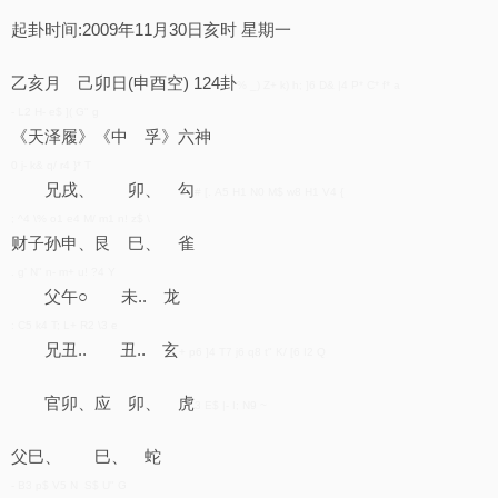
起卦时间:2009年11月30日亥时 星期一
乙亥月 己卯日(申酉空) 124卦
% _) Z+ k) h; ]6 D& |4 P* C* f* a
- L2 H- e$ ]( G" g
《天泽履》《中 孚》六神
0 j- k& q/ r4 }* T
兄戌、 卯、 勾
# [. A5 H1 N0 M$ w8 H1 V4 {
; ^4 \% o1 e4 M/ m1 n! z$ \
财子孙申、艮 巳、 雀
. g' N" n- m+ u! ?4 Y
父午○ 未.. 龙
: C5 k4 T; L+ R2 \3 e
兄丑.. 丑.. 玄
+ p6 ]4 T7 j6 q8 t" K/ [6 I2 Q
官卯、应 卯、 虎
3 E$ |- I; N9 ~
父巳、 巳、 蛇
- B3 p$ V5 N S$ U" G