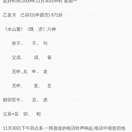
起卦时间:2009年11月30日申时 星期一
5 t* L: ^- b, O; h
乙亥月 己卯日(申酉空) 671卦
, d" H$ w% m& H" M I* k7 g3 |, F
4 a0 ]: G4 H! I
《水山蹇》《既 济》六神
5 {2 U( L* w1 C! l5 u6 j
孙子.. 子.. 勾
) o+ o3 H$ T! e" Q* \+ G, ^
父戌、 戌、 雀
' ]+ V9 f. v* E
) \$ Z$ g/ i* u! K
兄申..兑 申.. 龙
* [/ ~/ K* i* Y& H
兄申、 亥、 玄
财卯官午.. 丑.. 虎
2 A) c: ?$ u) m6 {- q$ D( S
父辰×应 卯、 蛇
8 w5 Y* e `" A0 t7 ]
2 K! T3 ]5 ~# t5 U( t; ]
11月30日下午四点多,一阵急促的电话铃声响起,电话中很急切地