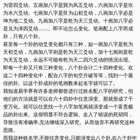
为雷四爻动。五画加八字是巽为风五爻动，六画加八字是坎
为水六爻动。七画加八字是艮为山初爻动，八画加八字必是
坤为地二爻动。九画加八字是乾为天三爻动。十画加八字必
是兑为泽四爻动……。即不论怎么变化。笔画配上八字而成
卦，只有八个卦。
甚至每一个卦的动爻变化都只有三种，如一画加八字是乾为
天初爻动，九画加八字则是乾为天三爻动，加十七画则是乾
为天五爻动，永远不可能有乾为天二四六爻动的情况出现。
即每一个卦又只有三种变化，八个卦合计二十四种变化。在
这二十四种变化中，配合八字的旬空月破等等，找到一个最
佳的卦。以这个卦成卦的笔画数来起名字就可以了。
我知道易学界有许多老师都曾进行过姓名配八字的研究，但
他们的方法就是可以在六十四卦中任意演变。那就形成了千
变万化。就可以任意找一个八字加笔画就演变成一个富贵极
品的卦出来。这很明显不符合逻辑。走入了错误的死胡同，
导致没有准确率,无法继续深入研究。从而放弃不再研究这种
思路。
而我这种姓名学,不能任意变化,只能演变出八个卦,在八个卦中