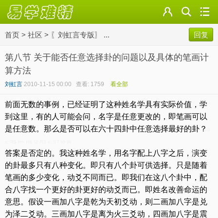
首页
>
社区
>
〖刘虹言专版〗 ...
回复
第八节 关于能否任意选择卦的问题以及具体的笔画计
算方法
刘虹言
2010-11-15 00:00
查看: 1759
看全部
前面无数的事例，已经证明了这种姓名学具有实际价值，学
到这里，有的人可能会问，名字是任意更改的，即笔画可以
是任意数。那么是否可以在六十四卦中任意选择最好的卦？
8
z: R$ H+ H& \2 R3 v; S7 t6 W
答案是否定的。我这种姓名学，用名字配上八字之后，演变
的卦最多只有八种变化。即只有八个卦可供选择。只是随着
笔画的多少变化，动爻不同而已。即我们在这八个卦中，配
合八字找一个更好的卦更好的动爻而已。即姓名改善命运的
意思。假设一画加八字是乾为天初爻动，则二画加八字是兑
为泽二爻动。三画加八字是离为火三爻动，四画加八字是震