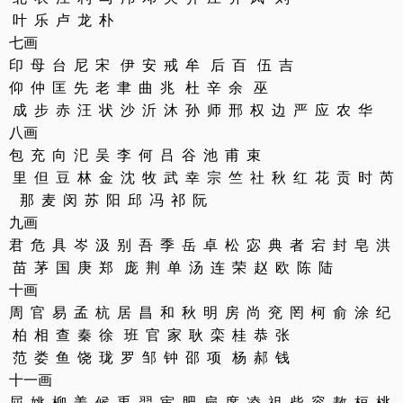
叶 乐 卢 龙 朴
七画
印 母 台 尼 宋 伊 安 戒 牟 后 百 伍 吉
仰 仲 匡 先 老 聿 曲 兆 杜 辛 余 巫
成 步 赤 汪 状 沙 沂 沐 孙 师 邢 权 边 严 应 农 华
八画
包 充 向 汜 吴 李 何 吕 谷 池 甫 束
里 但 豆 林 金 沈 牧 武 幸 宗 竺 社 秋 红 花 贡 时 芮
那 麦 闵 苏 阳 邱 冯 祁 阮
九画
君 危 具 岑 汲 别 吾 季 岳 卓 松 宓 典 者 宕 封 皂 洪
苗 茅 国 庚 郑 庞 荆 单 汤 连 荣 赵 欧 陈 陆
十画
周 官 易 孟 杭 居 昌 和 秋 明 房 尚 兖 罔 柯 俞 涂 纪
柏 相 查 秦 徐 班 官 家 耿 栾 桂 恭 张
范 娄 鱼 饶 珑 罗 邹 钟 邵 项 杨 郝 钱
十一画
屈 姚 柳 姜 候 禹 羿 宦 肥 扁 席 凌 祖 柴 容 敖 桓 桃