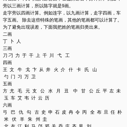
旁以三画计算，所以陈字就是9画。
走字旁以四画计算。例如连字，以九画计算，走字四画，车
字五画。 除去这些特殊的笔画，其他的笔画都可以计算了。
为了避免出现误差，下面我把姓的笔画归类出来。
二画
丁 卜 人
三画
刀 刁 力 于 干 上 千 川 弋 工
四画
王 文 牛 戈 卞 从 井 火 介 什 卡 氏 山
勺 门 习 万 卫
五画
方 尤 毛 元 支 公 水 月 丑 中 甘 公 丘 平 左 未
玉 车 艾 韦 计 云 历
六画
弓 巴 仇 勾 古 史 申 石 皮 冉 令 丙 全 布 旦 任 朴
米 伏 羊 朱 州 圭
北 衣 江 利 马 邝 邓 关 乔 庄 齐 凤 刘