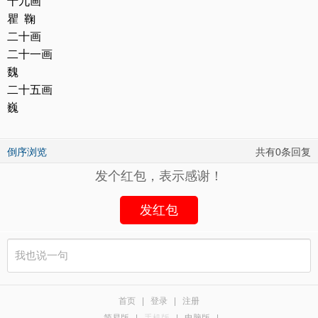
十九画
瞿 鞠
二十画
二十一画
魏
二十五画
巍
倒序浏览
共有0条回复
发个红包，表示感谢！
发红包
首页
|
登录
|
注册