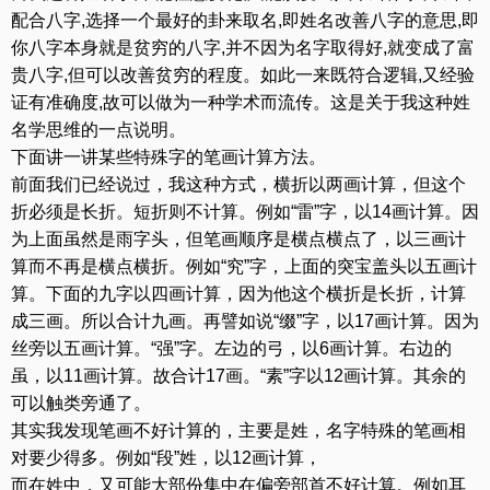
配合八字,选择一个最好的卦来取名,即姓名改善八字的意思,即
你八字本身就是贫穷的八字,并不因为名字取得好,就变成了富
贵八字,但可以改善贫穷的程度。如此一来既符合逻辑,又经验
证有准确度,故可以做为一种学术而流传。这是关于我这种姓
名学思维的一点说明。
下面讲一讲某些特殊字的笔画计算方法。
前面我们已经说过，我这种方式，横折以两画计算，但这个
折必须是长折。短折则不计算。例如“雷”字，以14画计算。因
为上面虽然是雨字头，但笔画顺序是横点横点了，以三画计
算而不再是横点横折。例如“究”字，上面的突宝盖头以五画计
算。下面的九字以四画计算，因为他这个横折是长折，计算
成三画。所以合计九画。再譬如说“缀”字，以17画计算。因为
丝旁以五画计算。“强”字。左边的弓，以6画计算。右边的
虽，以11画计算。故合计17画。“素”字以12画计算。其余的
可以触类旁通了。
其实我发现笔画不好计算的，主要是姓，名字特殊的笔画相
对要少得多。例如“段”姓，以12画计算，
而在姓中，又可能大部份集中在偏旁部首不好计算。例如耳