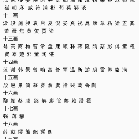
崔 胡 麻 戚 符 浦 彬 荀 莫 郗 谈
十二画
淤 段 施 昶 袁 唐 夏 倪 晏 奚 祝 晁 康 章 粘 梁 盖 龚
萧 聂 焦 黄 贺 贾 诸
十三画
翁 高 商 梅 曹 常 盘 鹿 顾 释 蒋 隆 隋 菇 彭 傅 童 程
费 辜 楚 郭 董 陶 谌
十四画
蓝 谢 韩 景 曾 喻 富 舒 覃 温 靳 游 裘 雷 卿 骆 满
十五画
殷 扈 巢 简 慕 赛 詹 虞 褚 裴 葛 鲁 蒯
十六画
鄢 颜 蔡 滕 路 解 廖 管 黎 赖 潘 霍
十七画
强 薄 穆
十八画
薛 戴 缪 熊 鲍 冀 衡