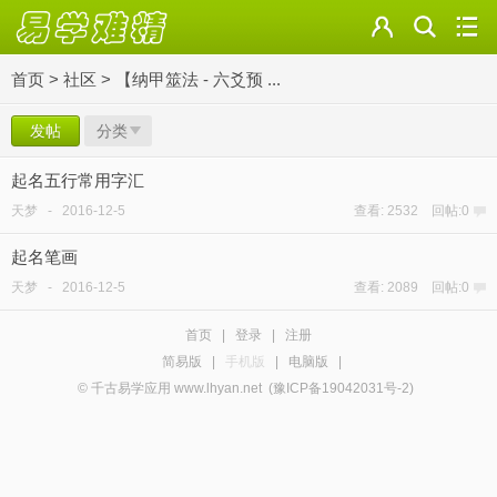
首页
>
社区
>
【纳甲筮法 - 六爻预 ...
发帖
分类
起名五行常用字汇
天梦
-
2016-12-5
查看: 2532 回帖:0
起名笔画
天梦
-
2016-12-5
查看: 2089 回帖:0
首页
|
登录
|
注册
简易版
|
手机版
|
电脑版
|
© 千古易学应用 www.lhyan.net
(豫ICP备19042031号-2)