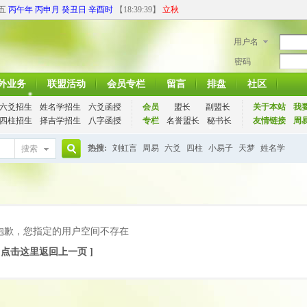
期五
丙午年 丙申月 癸丑日 辛酉时
【
18:39:39
】
立秋
用户名
密码
外业务
联盟活动
会员专栏
留言
排盘
社区
六爻招生
姓名学招生
六爻函授
会员
盟长
副盟长
关于本站
我
四柱招生
择吉学招生
八字函授
专栏
名誉盟长
秘书长
友情链接
周
热搜:
刘虹言
周易
六爻
四柱
小易子
天梦
姓名学
搜索
搜
索
抱歉，您指定的用户空间不存在
[ 点击这里返回上一页 ]