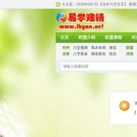
今天是：
2026年8月7日【马年
六月廿五】 星
主页
联盟介绍
联盟章程
对
对外
六爻预测
风水布局
择吉
联盟
业务
八字算命
测名取名
优生
活动