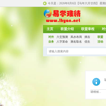
今天是：
2026年8月6日【马年
六月廿四】 星
主页
联盟介绍
联盟章程
对
对外
六爻预测
风水布局
择吉
联盟
业务
八字算命
测名取名
优生
活动
请稍候...