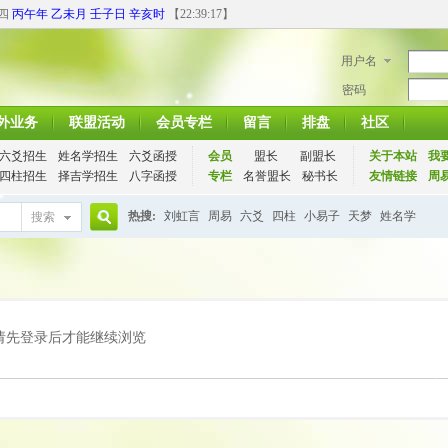
期四
丙午年 乙未月 壬子日 辛亥时
【
22:39:18
】
用户名
密码
外业务
联盟活动
会员专栏
留言
排盘
社区
六爻招生
姓名学招生
六爻函授
会员
盟长
副盟长
关于本站
我
四柱招生
择吉学招生
八字函授
专栏
名誉盟长
秘书长
友情链接
周
热搜:
刘虹言
周易
六爻
四柱
小易子
天梦
姓名学
搜索
搜
索
请先登录后才能继续浏览