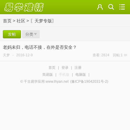
首页
>
社区
>
〖天梦专版〗
发帖
分类
老妈未归，电话不接，在外是否安全？
天梦
-
2016-12-9
查看: 2824 回帖:1
首页
|
登录
|
注册
简易版
|
手机版
|
电脑版
|
© 千古易学应用 www.lhyan.net
(豫ICP备19042031号-2)