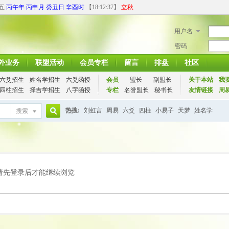
期五
丙午年 丙申月 癸丑日 辛酉时
【
18:12:38
】
立秋
用户名
密码
外业务
联盟活动
会员专栏
留言
排盘
社区
六爻招生
姓名学招生
六爻函授
会员
盟长
副盟长
关于本站
我
四柱招生
择吉学招生
八字函授
专栏
名誉盟长
秘书长
友情链接
周
热搜:
刘虹言
周易
六爻
四柱
小易子
天梦
姓名学
搜索
搜
索
请先登录后才能继续浏览