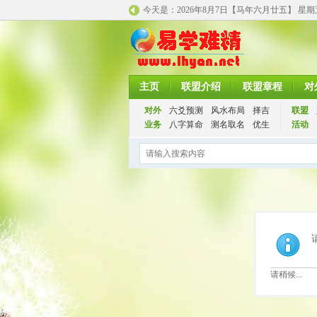
今天是：
2026年8月7日【马年
六月廿五】 星
主页
联盟介绍
联盟章程
对
对外
六爻预测
风水布局
择吉
联盟
业务
八字算命
测名取名
优生
活动
请稍候...