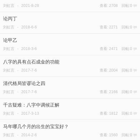
刘虹言
-
2021-8-28
查看: 2708 回帖:0
论丙丁
刘虹言
-
2018-6-6
查看: 2271 回帖:0
论甲乙
刘虹言
-
2018-3-6
查看: 2471 回帖:0
八字的具有点石成金的功能
刘虹言
-
2017-7-6
查看: 2004 回帖:0
清代格局皆谬论之四
刘虹言
-
2017-7-6
查看: 2166 回帖:0
千古疑难：八字中调候正解
刘虹言
-
2017-3-13
查看: 1812 回帖:0
马年哪几个月的出生的宝宝好？
刘虹言
-
2014-2-6
查看: 1560 回帖:0