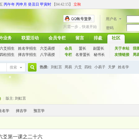
期五
丙午年 丙申月 癸丑日 甲寅时
【
04:42:15
】
立秋
用户名
只需一步，快速开始
密码
外业务
联盟活动
会员专栏
留言
排盘
社区
六爻招生
姓名学招生
六爻函授
会员
盟长
副盟长
关于本站
我
四柱招生
择吉学招生
八字函授
专栏
名誉盟长
秘书长
友情链接
周
热搜:
刘虹言
周易
六爻
四柱
小易子
天梦
姓名学
搜索
搜
)
|
版主:
刘虹言
索
姓名学
择吉学
预言学
六爻第一课之二十六