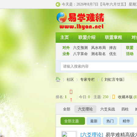
今天是：
2026年8月7日【马年
六月廿五】 星
主页
联盟介绍
联盟章程
对
对外
六爻预测
风水布局
择吉
联盟
业务
八字算命
测名取名
优生
活动
社区
专家专栏
〖刘虹言专版〗
排名:
1
|
今日:
0
|
主题:
250
|
收藏本版
(
1
↑
千
»
›
›
全部
六爻理论
六爻实战
四柱
全部主题
最新
热门
精华
[
六爻理论
]
易学难精高级