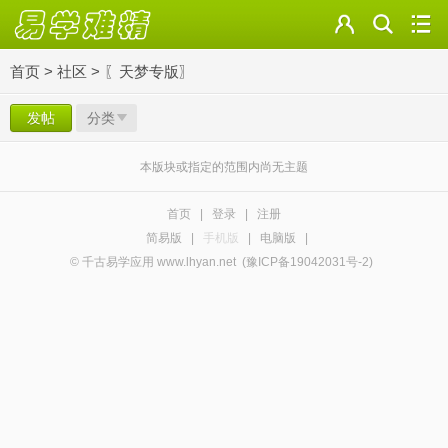
首页
>
社区
>
〖天梦专版〗
发帖
分类
本版块或指定的范围内尚无主题
首页
|
登录
|
注册
简易版
|
手机版
|
电脑版
|
© 千古易学应用 www.lhyan.net
(豫ICP备19042031号-2)