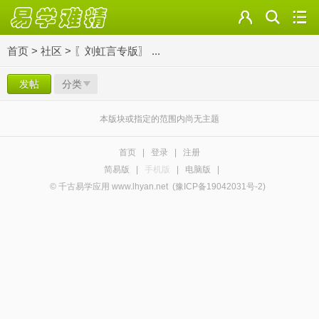
首页
>
社区
>
〖刘虹言专版〗 ...
发帖
分类
本版块或指定的范围内尚无主题
首页
|
登录
|
注册
简易版
|
手机版
|
电脑版
|
© 千古易学应用 www.lhyan.net
(豫ICP备19042031号-2)