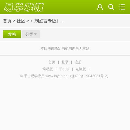
首页
>
社区
>
〖刘虹言专版〗 ...
发帖
分类
本版块或指定的范围内尚无主题
首页
|
登录
|
注册
简易版
|
手机版
|
电脑版
|
© 千古易学应用 www.lhyan.net
(豫ICP备19042031号-2)