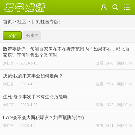
首页
>
社区
>
〖刘虹言专版〗 ...
发帖
分类
政府要拆迁，预测自家房在不在拆迁范围内？如果不在，那么自
家房适宜何时售出？又何时
刘虹言
-
2013-3-18
查看: 1470 回帖:0
决策:我的未来事业如何走向？
刘虹言
-
2013-4-23
查看: 1504 回帖:0
生死:母亲本次手术有生命危险吗
刘虹言
-
2013-4-23
查看: 1448 回帖:0
h7n9会不会大面积爆发？如果预防与治疗
刘虹言
-
2013-4-6
查看: 1391 回帖:0