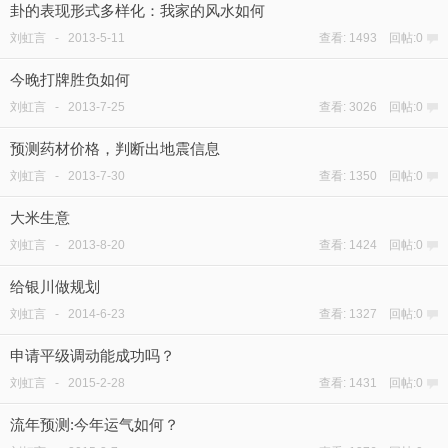
卦的表现形式多样化：我家的风水如何
刘虹言
-
2013-5-11
查看: 1493 回帖:0
今晚打牌胜负如何
刘虹言
-
2013-7-25
查看: 3026 回帖:0
预测药材价格，判断出地震信息
刘虹言
-
2013-7-30
查看: 1350 回帖:0
大米生意
刘虹言
-
2013-8-20
查看: 1424 回帖:0
给银川做规划
刘虹言
-
2014-6-23
查看: 1327 回帖:0
申请平级调动能成功吗？
刘虹言
-
2015-2-28
查看: 1431 回帖:0
流年预测:今年运气如何？