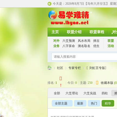
今天是：
2026年8月7日【马年
六月廿五】 星
主页
联盟介绍
联盟章程
对
对外
六爻预测
风水布局
择吉
联盟
业务
八字算命
测名取名
优生
活动
社区
专家专栏
〖刘虹言专版〗
排名:
1
|
今日:
0
|
主题:
250
|
收藏本版
(
1
↑
千
»
›
›
全部
六爻理论
六爻实战
四柱
全部主题
最新
热门
精华