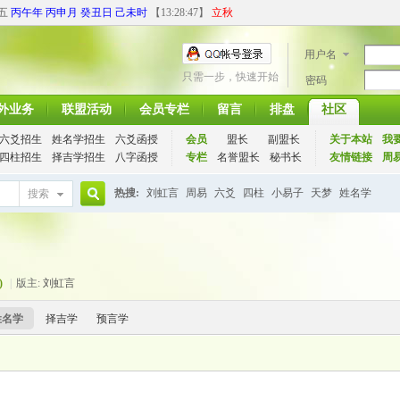
期五
丙午年 丙申月 癸丑日 己未时
【
13:28:47
】
立秋
用户名
只需一步，快速开始
密码
外业务
联盟活动
会员专栏
留言
排盘
社区
六爻招生
姓名学招生
六爻函授
会员
盟长
副盟长
关于本站
我
四柱招生
择吉学招生
八字函授
专栏
名誉盟长
秘书长
友情链接
周
热搜:
刘虹言
周易
六爻
四柱
小易子
天梦
姓名学
搜索
搜
)
|
版主:
刘虹言
索
姓名学
择吉学
预言学