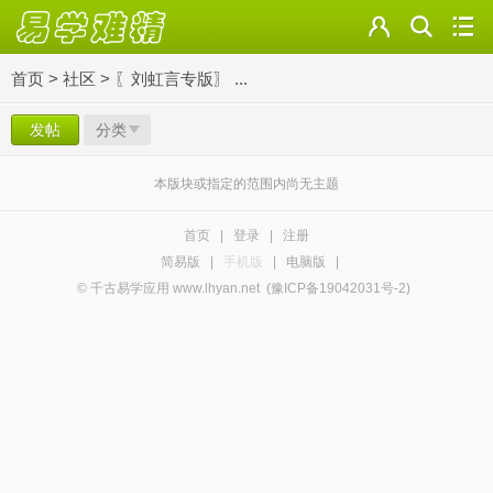
首页
>
社区
>
〖刘虹言专版〗 ...
发帖
分类
本版块或指定的范围内尚无主题
首页
|
登录
|
注册
简易版
|
手机版
|
电脑版
|
© 千古易学应用 www.lhyan.net
(豫ICP备19042031号-2)