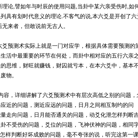
新理论,譬如年与时辰的使用问题,当卦中某六亲受伤时,如
列具有划时代意义的理论.不客气的说,本六爻是开创了六
后无来者，但敢说前无古人。
六爻预测术实际上就是一门对应学，根据具体需要预测的
在生活中最重要的环节在何处，而卦中相对应的五行六亲
级的思维，财旺就赚钱，财囚就亏本，在本六爻中，基本
是废物。
课内容，详细讲解了六爻预测术中有层次高低之别的问题，
远应近的问题，测近应远的问题，日月之间相互制约的问
能量走向问题，日月能否通关的问题，动爻化泄怎样判断
入卦不受伤的问题，爻位的问题，飞神伏神的问题，相同
，怎样判断好坏成败的问题，毫不夸张的说，听完这第一