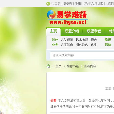
今天是：
2026年8月6日【马年
六月廿四】 星
主页
联盟介绍
联盟章程
对
对外
六爻预测
风水布局
择吉
联盟
业务
八字算命
测名取名
优生
活动
主页
推荐书籍
查看内容
千
›
›
›
2021-4
摘要
: 本六爻完成初稿之后，又经历七年时间
卦看伏神的问题,冲合空破同时存在时,何者为重,