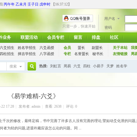
期四
丙午年 乙未月 壬子日 戊申时
【
16:37:13
】
用户名
只需一步，快速开始
密码
外业务
联盟活动
会员专栏
留言
排盘
社区
六爻招生
姓名学招生
六爻函授
会员
盟长
副盟长
关于本站
我
四柱招生
择吉学招生
八字函授
专栏
名誉盟长
秘书长
友情链接
周
热搜:
刘虹言
周易
六爻
四柱
小易子
天梦
姓名学
搜索
搜
《易学难精-六爻》
索
-22 17:28
|
发布者:
admin
|
查看:
2638
|
评论: 0
，上千次的修改，最终定稿，书中完善了许多古人没有完善的理论,譬如动爻化泄的问题,
何者为轻的问题,进退吟藏应该怎么论的问题。同 ...