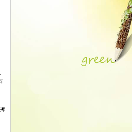
人
何
的理