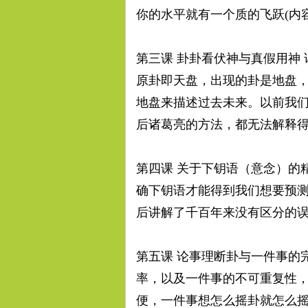
用
你的水平就有一个质的飞跃(内
第三课 卦卦看伏神与真假用神
原卦即天盘，出现的卦是地盘
地盘来描述过去未来。以前我
后诸葛亮的方法，都无法解释
联
第四课 关于下钥语（意念）的
确下钥语才能得到我们想要预
后讲解了千百年来没有区分的
第五课 论事理断卦与一件事的
盟
率，以及一件事的不可重复性
便，一件事想怎么摇卦就怎么