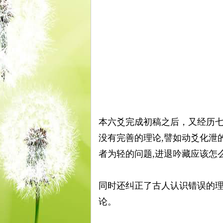
古
本六爻完成初稿之后，又经历
没有完善的理论,譬如动爻化泄的
易
者为轻的问题,进退吟藏应该怎
同时还纠正了古人认识错误的理
论。