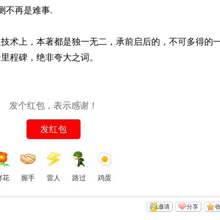
测不再是难事.
从技术上，本著都是独一无二，承前启后的，不可多得的
个里程碑，绝非夸大之词。
发个红包，表示感谢！
发红包
鲜花
握手
雷人
路过
鸡蛋
邀请
分享