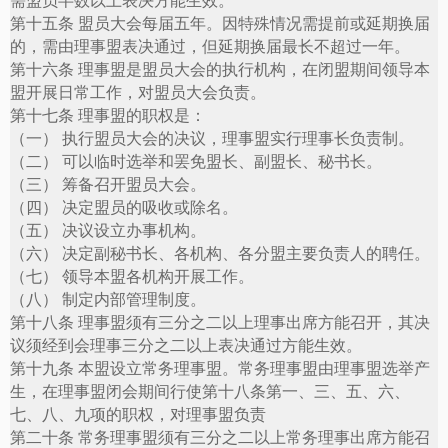
需盟员半数以上表决方能生效。
第十五条 盟员大会每届五年。因特殊情况需提前或延期换届
的，需由理事盟表决通过，但延期换届最长不超过一年。
第十六条 理事盟是盟员大会的执行机构，在闭盟期间领导本
盟开展日常工作，对盟员大会负责。
第十七条 理事盟的职权是：
（一） 执行盟员大会的决议，理事盟实行理事长负责制。
（二） 可以临时选举和罢免盟长、副盟长、秘书长。
（三） 筹备召开盟员大会。
（四） 决定盟员的吸收或除名。
（五） 决议设立办事机构。
（六） 决定副秘书长、各机构、各分盟主要负责人的聘任。
（七） 领导本盟各机构开展工作。
（八） 制定内部管理制度。
第十八条 理事盟须有三分之二以上理事出席方能召开，其决
议须经到会理事三分之二以上表决通过方能生效。
第十九条 本盟设立常务理事盟。常务理事盟由理事盟选举产
生，在理事盟闭会期间行使第十八条第一、三、五、六、
七、八、九项的职权，对理事盟负责
第二十条 常务理事盟须有三分之二以上常务理事出席方能召