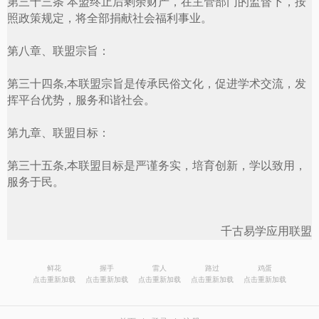
第三十三条 本盟终止后剩余财产，在主管部门的监督下，按
照政策规定，将全部捐献社会福利事业。
第
八章、联盟宗旨：
第三十
四
条
,
本联盟宗旨是传承民俗文化，促进学术交流，发
挥平台优势，服务和谐社会。
第九章、联盟目标：
第三十五条
,
本联盟目标是严谨务实，培育创新，学以致用，
服务于民。
千古易学应用联盟
鲜花
握手
雷人
路过
鸡蛋
点击重新加载
点击重新加载
点击重新加载
点击重新加载
点击重新加载