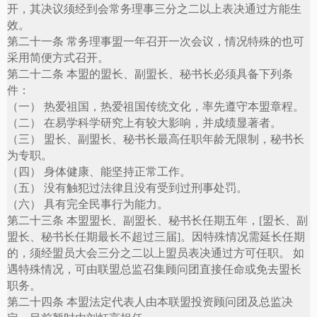
开，其决议须经到会常务理事三分之二以上表决通过方能生
效。
第二十一条 常务理事盟一年召开一次会议，情况特殊的也可
采用简便方式召开。
第二十二条 本盟的盟长、副盟长、秘书长必须具备下列条
件：
（一） 热爱祖国，热爱祖国传统文化，率先遵守本盟章程。
（二） 在易学科学研究上有较大影响，并成绩显著者。
（三） 盟长、副盟长、秘书长最高任职年龄无限制，秘书长
为专职。
（四） 身体健康、能坚持正常工作。
（五） 没有触犯过法律且没有受到过刑事处罚。
（六） 具有完全民事行为能力。
第二十三条 本盟盟长、副盟长、秘书长任期五年，
[
盟长、副
盟长、秘书长任期最长不超过三届
]
。因特殊情况需延长任期
的，须经盟员大会三分之二以上盟员表决通过方可任职。 如
遇特殊情况，可由联盟总监召集顾问团直接任命或免去盟长
职务。
第二十四条 本盟法定代表人由本联盟投资顾问团及总监决