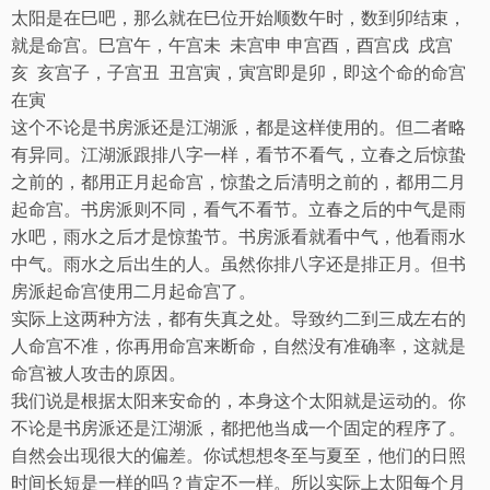
太阳是在巳吧，那么就在巳位开始顺数午时，数到卯结束，
就是命宫。巳宫午，午宫未
未宫申
申宫酉，酉宫戌
戌宫
亥
亥宫子，子宫丑
丑宫寅，寅宫即是卯，即这个命的命宫
在寅
这个不论是书房派还是江湖派，都是这样使用的。但二者略
有异同。江湖派跟排八字一样，看节不看气，立春之后惊蛰
之前的，都用正月起命宫，惊蛰之后清明之前的，都用二月
起命宫。书房派则不同，看气不看节。立春之后的中气是雨
水吧，雨水之后才是惊蛰节。书房派看就看中气，他看雨水
中气。雨水之后出生的人。虽然你排八字还是排正月。但书
房派起命宫使用二月起命宫了。
实际上这两种方法，都有失真之处。导致约二到三成左右的
人命宫不准，你再用命宫来断命，自然没有准确率，这就是
命宫被人攻击的原因。
我们说是根据太阳来安命的，本身这个太阳就是运动的。你
不论是书房派还是江湖派，都把他当成一个固定的程序了。
自然会出现很大的偏差。你试想想冬至与夏至，他们的日照
时间长短是一样的吗？肯定不一样。所以实际上太阳每个月