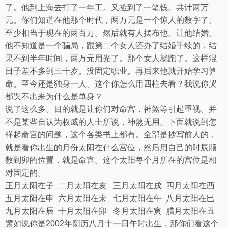
了。他到上海去打了一年工。又捡到了一笔钱。共计两万
元。你们知道在他那个时代，两万元是一个惊人的数字了。
至少相当于现在的两百万。然后就有人摆布他。让他结婚。
他不知道是一个骗局，跟第二个女人还办了结婚手续的，结
果不到半年时间，两万元用光了。那个女人就跑了。这样混
日子差不多到三十岁。没固定职业。再后来他就开始学习算
命。至今还是独身一人。这个你怎么用四柱去看？我说你哭
都哭不出来为什么是单身？
说了这么多。目的就是让你们对命宫，神煞等引起重视。并
不是某些自认为权威的人士所说，神煞无用。下面就说到怎
样起命宫的问题，这个各类书上都有。全部是抄写前人的，
就是看你出生的月份太阳在什么宫位，然后用自己的时辰顺
数到卯的位置，就是命宫。这个太阳每个月所在的宫位是相
对固定的。
正月太阳在子
二月太阳在亥
三月太阳在戌
四月太阳在酉
五月太阳在申
六月太阳在未
七月太阳在午
八月太阳在巳
九月太阳在辰
十月太阳在卯
冬月太阳在寅
腊月太阳在丑
譬如说你是
2002
年阴历八月十一日午时出生，那你们看这个