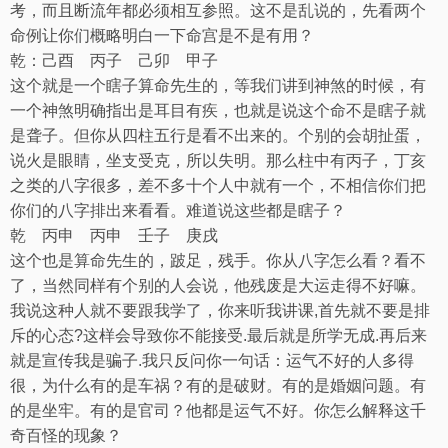
考，而且断流年都必须相互参照。这不是乱说的，先看两个
命例让你们概略明白一下命宫是不是有用？
乾：己酉
丙子
己卯
甲子
这个就是一个瞎子算命先生的，等我们讲到神煞的时候，有
一个神煞明确指出是耳目有疾，也就是说这个命不是瞎子就
是聋子。但你从四柱五行是看不出来的。个别的会胡扯蛋，
说火是眼睛，坐支受克，所以失明。那么柱中有丙子，丁亥
之类的八字很多，差不多十个人中就有一个，不相信你们把
你们的八字排出来看看。难道说这些都是瞎子？
乾
丙申
丙申
壬子
庚戌
这个也是算命先生的，跛足，残手。你从八字怎么看？看不
了，当然同样有个别的人会说，他残废是大运走得不好嘛。
我说这种人就不要跟我学了，你来听我讲课
,
首先就不要是排
斥的心态
?
这样会导致你不能接受
.
最后就是所学无成
.
再后来
就是宣传我是骗子
.
我只反问你一句话：运气不好的人多得
很，为什么有的是车祸？有的是破财。有的是婚姻问题。有
的是坐牢。有的是官司？他都是运气不好。你怎么解释这千
奇百怪的现象？