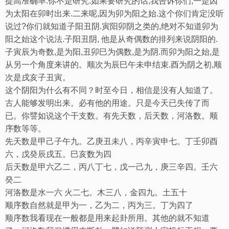
提高准确率
.
你不是研究
.
如果要研究的话
,
我告诉你们
,
一是因
为太阳在卯时出来
.
二来呢
,
因为卯为阳之始
.
这个你们肯定没听
说过
?
你们就知道子阳丑阴
.
寅阳卯阴之类的
,
绝对不知道卯为
阳之始这个说法
.
子阳丑阴
,
他是从奇偶数的排列来说阴阳的
.
子寅辰为奇数
,
是为阳
,
丑卯巳为偶数
,
是为阴
.
而卯为阳之始
,
是
从另一个角度来讲的。顺次为辰巳午未申结束
.
酉为阴之初
,
顺
次是戌亥子丑寅。
这个阴阳为什么有不同？时至今日，相信是没有人知道了。
古人能够发明出来。必有他的用途。只是今天已失传了而
已。你譬如说这个干支数。有先天数，后天数，河洛数。顺
序数等等。
先天数是甲己子午九。乙庚丑未八，丙辛寅申七。丁壬卯酉
六，戊癸辰戌五。巳亥数为四
后天数是甲六乙二，丙八丁七，戊一己九，庚三辛四。壬六
癸二
河洛数是水一六
火二七。木三八，金四九。土五十
顺序数自然就是甲为一，乙为二，丙为三。丁为四了
顺序数我看现在一般都是用来起卦所用。其他的就不知道