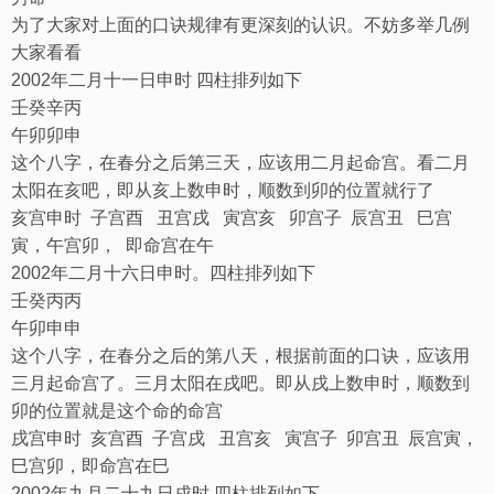
为了大家对上面的口诀规律有更深刻的认识。不妨多举几例
大家看看
2002
年二月十一日申时
四柱排列如下
壬
癸
辛
丙
午
卯
卯
申
这个八字，在春分之后第三天，应该用二月起命宫。看二月
太阳在亥吧，即从亥上数申时，顺数到卯的位置就行了
亥宫申时
子宫酉
丑宫戌
寅宫亥
卯宫子
辰宫丑
巳宫
寅，午宫卯，
即命宫在午
2002
年二月十六日申时。四柱排列如下
壬
癸
丙
丙
午
卯
申
申
这个八字，在春分之后的第八天，根据前面的口诀，应该用
三月起命宫了。三月太阳在戌吧。即从戌上数申时，顺数到
卯的位置就是这个命的命宫
戌宫申时
亥宫酉
子宫戌
丑宫亥
寅宫子
卯宫丑
辰宫寅，
巳宫卯，即命宫在巳
2002
年九月二十九日戌时
.
四柱排列如下