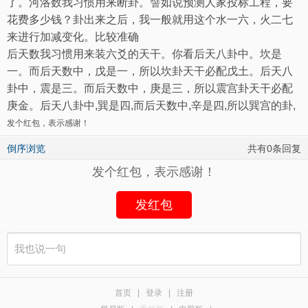
了。河洛数我习惯用来断卦。譬如说预测人家投标工程，要
花费多少钱？卦出来之后，我一般就用这个水一六，火二七
来进行加减变化。比较准确
后天数我习惯用来装六爻的天干。你看后天八卦中。坎是
一。而后天数中，戊是一，所以坎卦天干必配戊土。后天八
卦中，震是三。而后天数中，庚是三，所以震宫卦天干必配
庚金。后天八卦中
,
巽是四
,
而后天数中
,
辛是四
,
所以巽宫的卦
,
发个红包，表示感谢！
倒序浏览
共有0条回复
发个红包，表示感谢！
发红包
首页
|
登录
|
注册