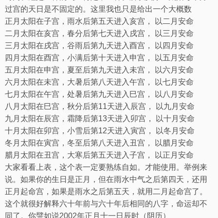
过宫的天日是不固定的。这里我也只是给出一个大概数
正月太阳在子宫，雨水后第五天进入亥宫，
以二月安命
二月太阳在亥宫，春分后第七天进入戌宫，
以三月安命
三月太阳在戌宫，谷雨后第九天进入酉宫，
以四月安命
四月太阳在酉宫，小满后第十天进入申宫，
以五月安命
五月太阳在申宫，夏至后第九天进入未宫，
以六月安命
六月太阳在未宫，大暑后第八天进入午宫，
以七月安命
七月太阳在午宫，处暑后第九天进入巳宫，
以八月安命
八月太阳在巳宫，秋分后第
11
天进入辰宫，
以九月安命
九月太阳在辰宫，霜降后第
13
天进入卯宫，
以十月安命
十月太阳在卯宫，小雪后第
12
天进入寅宫，
以冬月安命
冬月太阳在寅宫，冬至后第八天进入丑宫，
以腊月安命
腊月太阳在丑宫，大寒后第五天进入子宫，
以正月安命
大家看看上表，这个表一定要熟练自如。才能使用。举例来
说。如果你的生日是正月，但在雨水中气之后第四天，还用
正月起命宫，如果是雨水之后第五天，就用二月起命宫了。
这个就很好解释六十年前与六十年后相同的八字，命运却不
同了。你譬如说
2002
年正月十一日
辰时（阴历）