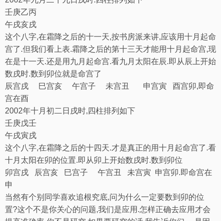
壬
庚
乙
丙
午
戌
亥
戌
这个八字
,
在霜降之后的十一天
,
按书房派来讲
,
应该用十月起命
宫了
.
但我们看上表
.
霜降之后的第十三天才能用十月起命宫
,
现
在是十一天
.
还是用九月起命宫
.
看九月太阳在辰
.
即从辰上开始
数戌时
.
数到卯位就是命宫了
辰宫戌
巳宫亥
午宫子
未宫丑
申宫寅
酉宫卯
,
即命
宫在酉
2002
年十月初二日戌时
,
四柱排列如下
壬
庚
戊
壬
午
戌
寅
戌
这个八字
,
在霜降之后的十四天
.
才是真正的用十月起命宫了
.
看
十月太阳在卯的位置
.
即从卯上开始数戌时
.
数到卯位
卯宫戌
辰宫亥
巳宫子
午宫丑
未宫寅
申宫卯
.
即命宫在
申
当然有个别同学喜欢追根究底
,
问为什么一定要数到卯的位
置
?
这个不是你关心的问题
,
我们是应用
.
怎样正确去应用才会