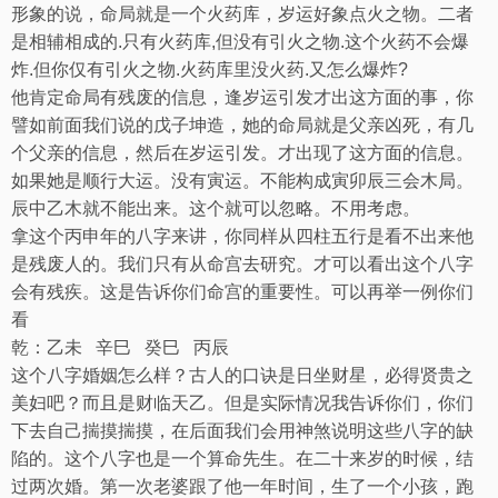
形象的说，命局就是一个火药库，岁运好象点火之物。二者
是相辅相成的
.
只有火药库
,
但没有引火之物
.
这个火药不会爆
炸
.
但你仅有引火之物
.
火药库里没火药
.
又怎么爆炸
?
他肯定命局有残废的信息，逢岁运引发才出这方面的事，你
譬如前面我们说的戊子坤造，她的命局就是父亲凶死，有几
个父亲的信息，然后在岁运引发。才出现了这方面的信息。
如果她是顺行大运。没有寅运。不能构成寅卯辰三会木局。
辰中乙木就不能出来。这个就可以忽略。不用考虑。
拿这个丙申年的八字来讲，你同样从四柱五行是看不出来他
是残废人的。我们只有从命宫去研究。才可以看出这个八字
会有残疾。这是告诉你们命宫的重要性。可以再举一例你们
看
乾：乙未
辛巳
癸巳
丙辰
这个八字婚姻怎么样？古人的口诀是日坐财星，必得贤贵之
美妇吧？而且是财临天乙。但是实际情况我告诉你们，你们
下去自己揣摸揣摸，在后面我们会用神煞说明这些八字的缺
陷的。这个八字也是一个算命先生。在二十来岁的时候，结
过两次婚。第一次老婆跟了他一年时间，生了一个小孩，跑