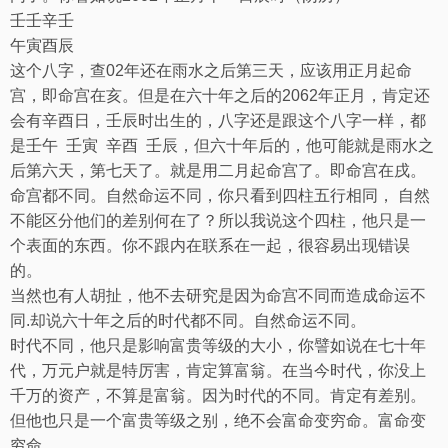
壬
壬
辛
壬
午
寅
酉
辰
这个八字，查
02
年还在雨水之后第三天，应该用正月起命
宫，即命宫在亥。但是在六十年之后的
2062
年正月，肯定还
会有辛酉日，壬辰时出生的，八字还是跟这个八字一样，都
是壬午
壬寅
辛酉
壬辰，但六十年后的，他可能就是雨水之
后第六天，第七天了。就是用二月起命宫了。即命宫在戌。
命宫都不同。自然命运不同，你只看到四柱五行相同，
自然
不能区分他们的差别何在了？所以我说这个四柱，他只是一
个表面的东西。你不跟内在联系在一起，很容易出现错误
的。
当然也有人胡扯，他不去研究是因为命宫不同而造成命运不
同
.
却说六十年之后的时代都不同。自然命运不同。
时代不同，他只是影响富贵等级的大小，你譬如说在七十年
代，万元户就是特厉害，肯定算富翁。在当今时代，你没上
千万的资产，不算是富翁。因为时代的不同。肯定有差别。
但他也只是一个富贵等级之别，绝不会富命变穷命。富命变
穷命