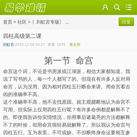
首页
>
社区
>
〖刘虹言专版〗 ...
回复
四柱高级第二课
刘虹言
2010-11-06 00:27
查看: 1479
看全部
第一节
命宫
命宫这个词，不论是书房派或江湖派，相信大家都知道。我
说了写书的人，每一个人都写了的。但现在有许多人反对用
命宫，认为没用。因为相对四柱五行断命来讲。用命宫看吉
凶的准确率不高。
这个准确率不高，他不去找原因。就主观臆断地认为命宫不
可用。但实际上仅用四柱五行呢？有许多命例都是解释不了
的。即使我告诉你实情情况，你用事后诸葛亮的方法都解释
不了的时候，却用命宫很轻易就解释了。所以我认为命宫与
四柱五行。互为表里。不可或缺。不但断终身命运要相互参