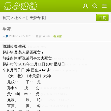
首页
>
社区
>
〖天梦专版〗
回复
生死
天梦
2016-12-05 10:16
查看: 4826
看全部
预测策项:生死
. `6 }8 X; X8 Y# G
起卦钥语:某人是否死亡？
前提条件:听说某同事丈夫死亡
3 R# R& I( Y3 l! H, \) e$ C" y
起卦时间:2012年11月11日亥时 星期日
8 C/ r- o# T. k. x5 R
辛亥月丙子日 (申酉空)4145卦
: x E% d- B. |& b: V5 |
《大 壮》《水天需》六神
兄戌‥ 子‥ 龙
孙申× 戌、 玄
5 k- H! b: t8 i( K. @, o! W' P
父午○坤 申‥ 虎
5 ]/ K: Z( f# L2 k8 G2 i! r
兄辰、 辰、 蛇
4 b: i; m/ \- V+ ~8 h& z/ f, z
官寅、 寅、 勾
' a% r4 ^$ |0 V3 G0 X) { z8 E