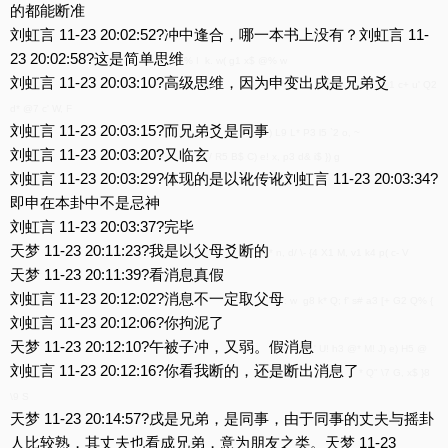
的都能断准
刘虹言 11-23 20:02:52?冲中逢合，哪一本书上没有？刘虹言 11-
23 20:02:58?这是简单思维
% I k. w( g1 x$ @% w
刘虹言 11-23 20:03:10?高级思维，因为申变出戌是兄弟爻
1 c+ u' Q2
d* @7 c' W, F
刘虹言 11-23 20:03:15?而兄弟爻是同事
) L9 L* P3 l5 `2 o, ~
刘虹言 11-23 20:03:20?又临玄
/ R5 B$ C) e! x, p3 d& i$ }) g
刘虹言 11-23 20:03:29?体现的是以讹传讹刘虹言 11-23 20:03:34?
即申在本卦中不是忌神
刘虹言 11-23 20:03:37?完毕
天梦 11-23 20:11:23?我是以父母爻断的
* n, d/ \- {4 X1 M, v1 k4 p( c- V
天梦 11-23 20:11:39?看消息真假
刘虹言 11-23 20:12:02?消息不一定取父母
: w g8 k* Q; f' s# a3 [+ G2 Q% {
刘虹言 11-23 20:12:06?你拘泥了
天梦 11-23 20:12:10?午被子冲，又弱。假消息
' U! h3 @* M! J) e) H5 @
刘虹言 11-23 20:12:16?你看我断的，还是断出消息了
* Q" \7 G, x$ }8
\9 S
天梦 11-23 20:14:57?戌是兄弟，是同事，由于同事的丈夫与摇卦
人比较熟，其丈夫也看成兄弟，意为朋友之类。天梦 11-23