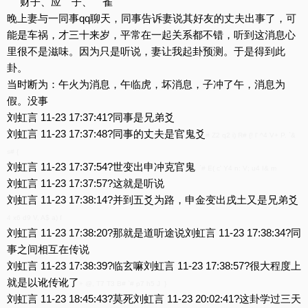
财子、应 子、 雀
晚上妻与一同事qq聊天，同事告诉妻说其好友的丈夫出事了，可
能是车祸，才三十来岁，平常在一起关系都不错，听到这消息心
里很不是滋味。因为只是听说，妻让我起卦预测。于是得到此
卦。
当时断为：午火为消息，午临虎，坏消息，子冲了午，消息为
假。没事
刘虹言 11-23 17:37:41?同事是兄弟爻
刘虹言 11-23 17:37:48?同事的丈夫是官鬼爻
# Z2 q2 i) R# {! l' ^4 V+ P. `&
s# {
刘虹言 11-23 17:37:54?世变出申冲克官鬼
, `# E( c' Y4 n: V; u4 I& m
刘虹言 11-23 17:37:57?这就是听说
刘虹言 11-23 17:38:14?并到五爻为路，申金变出戌土又是兄弟爻
4 x6 d9 V, A$ a) f
刘虹言 11-23 17:38:20?那就是道听途说刘虹言 11-23 17:38:34?同
事之间相互在传说
刘虹言 11-23 17:38:39?临玄嘛刘虹言 11-23 17:38:57?很大程度上
就是以讹传讹了
+ @, T7 T3 B# `# p7 h5 J }
刘虹言 11-23 18:45:43?莫死刘虹言 11-23 20:02:41?这卦学过三天