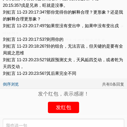
20:15:35?戌是兄弟，旺就是没事。
刘虹言 11-23 20:17:34?那你觉得你的解释合理？更形象？还是我
的解释合理更形象？
4 y0 g4 `% V( c- T; j
刘虹言 11-23 20:17:49?如果世没有变出申，如果申没有变出戌
" |#
h0 b& P8 X
刘虹言 11-23 20:17:53?则用你的
, F5 B, ~2 q# t& W3 G- ?* R @
刘虹言 11-23 20:18:26?卦的组合，无法言说，但关键的是要有全
局观之思维
刘虹言 11-23 20:23:52?就跟预测丈夫，天风姤四爻动，或者乾为
天四爻动，
刘虹言 11-23 20:23:56?其后果完全不同
倒序浏览
共有0条回复
发个红包，表示感谢！
发红包