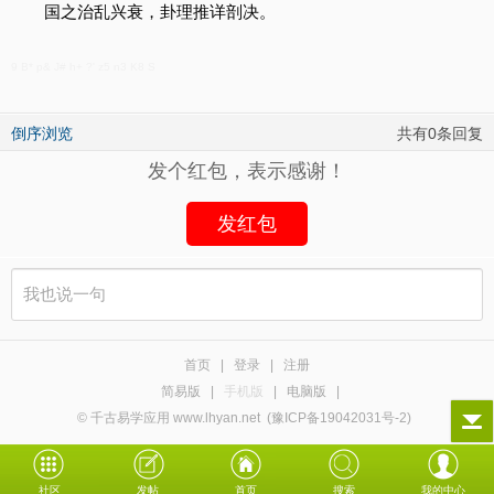
国之治乱兴衰，卦理推详剖决。
9 B* p& J# h+ ?' z5 n3 K8 S
倒序浏览
共有0条回复
发个红包，表示感谢！
发红包
首页
|
登录
|
注册
简易版
|
手机版
|
电脑版
|
© 千古易学应用 www.lhyan.net
(豫ICP备19042031号-2)
社区
发帖
首页
搜索
我的中心