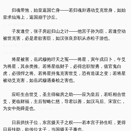
归魂带煞，始皇返国亡身——若归魂卦遇动爻克世身，如始
皇求仙海上，返国崩于沙丘。
) L, S+ D# Z' W2 S
子发逢空，张子房起归山之计——他宫子孙为臣，若逢空动
被世克害，必是君欲害臣，如汉张良弃职从赤松子游也。
! [9 O# E/
f8 v+ ]( P$ _. `) N' x
6 S, S# U5 u) _0 i: G/ @
将星被害，岳武穆抱吁天之冤——将星，寅午戌日卜，午爻
为将星，其余类推。若将星临财子，必得忠职智勇，值官鬼白
虎，必强悍之将。若将星持鬼克害世爻，恐有造谋之变；若将星
被动爻克害，如岳武穆遇秦桧之害也。
应旺生合世爻，圣主得椒房之助——应为皇后，若旺相合世
爻，更临财福，主后智略仁慈，导君以善，如汉马后、宋宣仁，
为女中尧舜是也。
) m( R4 @5 L& ^
日辰拱扶子位，东宫摄天子之权——若本宫子孙生旺，更得
日辰扶助，欲传位太子，当国摄天子事也。