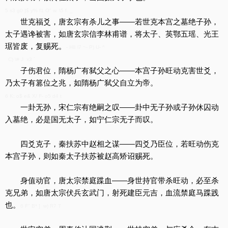
5 s3 g0 ]$ y% f1 O" w. \5 f. _
世克福爻，唐玄宗有杀儿之事——若世克本宫之墓绝子孙，
太子遇谗被害，如唐玄宗信李林甫谱，将太子、英鄂五瑶、光王
琚皆废，复赐死。
- H8 l7 ~- P) U- ^
C) \# J x3 `
子伤君位，隋杨广有弑父之心——本宫子孙旺动克害世爻，
乃太子有篡位之兆，如隋杨广弑父自立为帝。
6 K; o$ e& X/ F- o5 d4 t
一卦无孙，宋仁宗有绝嗣之叹——卦中无子孙或子孙休囚动
入墓绝，必是国无太子，如宁仁宗无子而叹。
四爻克子，秦扶苏中赵相之谋——四爻乃臣位，若旺动伤克
本宫子孙，则如秦太子扶苏被赵高矫诏赐死。
身值动官，唐太宗禁庭蹀血——身世持官带杀旺动，必至杀
克兄弟，如唐太宗伏兵玄武门，射死建臣元吉，血流禁庭马蹀践
也。
6 F" B* ] w) R7 T