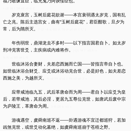
福乃敢谏直臣，临兄鬼乃阿谀佞臣也。
+ c8 J& l; S# e8 z0 i1 C
岁克衰宫，玉树后庭花欲谢——本宫衰弱遇太岁克，国有乱
亡之兆。陈后主选宫女，曲有“玉树后庭花”，君臣酣歌，旦夕为
常，后为隋所灭。
7 c2 ~& q, G2 U, T8 d! y4 s0 Y. L" {
年伤弱世，鼎湖龙去不多时——以下指言国君自卜。如太岁
刑冲克害世爻，主疾病或内难将作。
) Q1 ^# ? a$ A- v
% K/ u( M3 c# L- E
世临沐浴合妻财，夫差恋西施而亡国——皆指言帝自卜也。
如世临沐浴合财爻、应爻或沐浴动克合世，必是好色，如夫差恋
西施之美，为越所灭。
% s9 P8 s/ v1 { f% o$ q6 J/ o
应带咸池临九五，武后革唐命而为周——君自卜以应爻为皇
后，若带咸池，其后必淫，更居九五尊位克世，如唐武后废中宗
为庐陵王，革唐命为周。
3 f8 D5 b. n1 x
游魂遇空，虞舜南巡不返——卦遇游魂不宜迁都巡狩，若加
凶煞克世，或世爻动化墓绝，如虞舜南巡崩于苍梧之野。