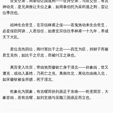
世安空弟，周泰伯让国逃荆——世持空弟，与应爻合，有吉
神动克，是兄弟推让天位之象，如周泰伯托为采药逃之荆，蛮让
位季历也。
4 W. Z1 s! a. e1 z' k/ t
# D( u4 I0 z' S
凶神生合世爻，玄宗信林甫之佞——若鬼煞动来生合世爻，
必是佞臣阿谀，人君信任，如唐玄宗信任李林甫一十九年，养成
天下大乱。
- `! s3 I: \8 N' `* S/ Q
^% t- J, Q( n m( _
君位克伤四位，商纣害比干之忠——四爻为臣，持财子而被
君爻克伤，如比干之尽忠，而被纣王之诛也。
$ w ^4 A* M/ N! x5 j
离宫变入坎宫，带凶煞而徽钦亡身于漠北——卦象凶，世又
遭克，或动入墓绝，乃死亡之兆。离南坎北，离化坎由南入北，
如宋徽钦被金所掳，死于漠北。
; F+ d7 W1 \2 j$ i- n. K U
8 M7 f3 B9 I! ?
乾象化为巽象，有吉曜而孙刘鼎足于东南——乾变巽宫，大
象皆凶，若有吉曜，如刘玄德与吴魏三国鼎足而立也。
7 l8 i3 y, o2
_% M' ~) h
" Z" W/ e- W+ I# \* P( |4 x: u+ v4 K