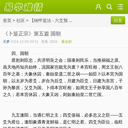
首页
>
社区
>
【纳甲筮法 - 六爻预 ...
回复
《卜筮正宗》第五篇 国朝
天梦
2016-12-05 09:51
查看: 3031
看全部
四、国朝
9 V4 H/ b, j+ m8 [- w1 M0 q
君恕则臣忠，共济明良之会；国泰则民乐，当推祸福之原。
虽天地尚知共始终，况国家岂能无兴废？本宫旺相，周文王创八
百年之基；大象休囚，秦始皇遗二世之祸——如臣卜以本宫为国
朝，以太岁为君爻，岁合为后爻，月建为臣爻，日建为东宫，子
孙为黎庶，父爻为国。卜得本宫旺相，如周文王子孙享国八百年
之久；若本宫休囚，大象又凶，则如秦始皇二世亡国。
5 U( s. C/ c9
m9 ~2 W* O7 _) O
九五逢阳，当遇仁明之主；四爻值福，必多忠义之臣——五
爻为君位，逢阳象遇青龙财福，是仁明之君。四爻为臣位，临旺