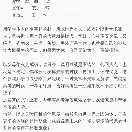
孙申、应 酉、 虎
父午× 亥、 蛇
兄辰.. 丑.. 勾
0 o/ v, l' Q5 E. Y2 l" x( C
; T/ f0 Q# f+ |& t
用学生本人的名字起的卦，所以世为本人，或者说以世为求测
人，鬼持世，鬼本身的含意就是忧虑，怀疑，心神不安之像，又
临雀，雀为火，主燥，焦燥。另外还是世休，也就是自己能够知
道大概是怎么回事，但是因为休，自己无能为力，不能排解。
3 X-
T/ Y* b/ X3 E7 i
以父母午火为成绩，临日令，说明成绩是不错的，化回头克，也
就是不稳定，偶尔会有发挥失常的时候。再加上月令冲变爻，这
个影响几乎可以忽略。只是呢，平时失常不失常无所谓，关键是
高考的时候，一考定终身，恰好高考这一次如果发挥不好，就完
蛋了。
从发来的八字上看，今年有高考异省就读之像，反馈就是不想读
本省的大学。
5 D# l6 b6 |% j: W. U, L
当然，以上为验证卦的信息度。虽然鬼持世，但是因为休，其实
更多的体现的是世爻像（或者说断未来的时候，更多的考虑的世
爻休的像而不是取鬼像）
+ z6 D/ H$ {3 e: M& K% \4 ]