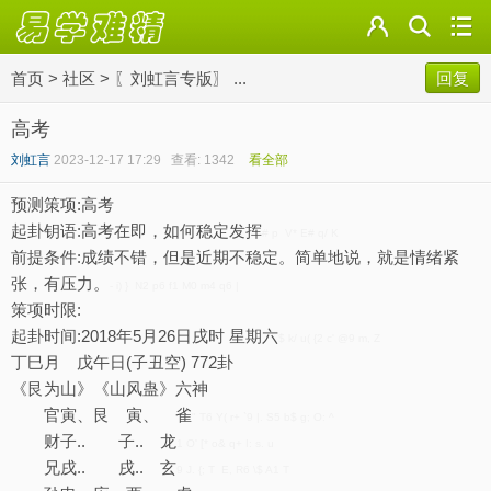
首页
>
社区
>
〖刘虹言专版〗 ...
回复
高考
刘虹言
2023-12-17 17:29
查看: 1342
看全部
预测策项:高考
起卦钥语:高考在即，如何稳定发挥
# p V* E# q/ K
前提条件:成绩不错，但是近期不稳定。简单地说，就是情绪紧
张，有压力。
- i) } N2 p6 f1 M0 m4 q6 |
策项时限:
起卦时间:2018年5月26日戌时 星期六
$ k/ u( {2 c' @9 m, Z
丁巳月 戊午日(子丑空) 772卦
《艮为山》《山风蛊》六神
官寅、艮 寅、 雀
" T6 Y( r+ `9 |. S5 b$ g; O: ^
财子.. 子.. 龙
1 O' [* o& q+ I: s. u
兄戌.. 戌.. 玄
9 J. {; T E, R6 \$ A1 T