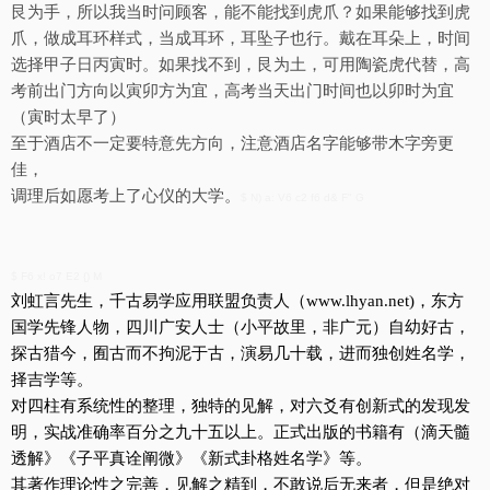
艮为手，所以我当时问顾客，能不能找到虎爪？如果能够找到虎
爪，做成耳环样式，当成耳环，耳坠子也行。戴在耳朵上，时间
选择甲子日丙寅时。如果找不到，艮为土，可用陶瓷虎代替，高
考前出门方向以寅卯方为宜，高考当天出门时间也以卯时为宜
（寅时太早了）
至于酒店不一定要特意先方向，注意酒店名字能够带木字旁更
佳，
调理后如愿考上了心仪的大学。
$ N) a: V6 c2 f6 d& F" G
$ F6 x! o7 E2 {) M
刘虹言先生，千古易学应用联盟负责人
，东方
（
www.lhyan.net)
国学先锋人物，四川广安人士（小平故里，非广元）自幼好古，
探古猎今，囿古而不拘泥于古，演易几十载，进而独创姓名学，
择吉学等。
对四柱有系统性的整理，独特的见解，对六爻有创新式的发现发
明，实战准确率百分之九十五以上。正式出版的书籍有（滴天髓
透解》《子平真诠阐微》《新式卦格姓名学》等。
其著作理论性之完善，见解之精到，不敢说后无来者，但是绝对