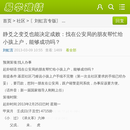
首页
>
社区
>
〖刘虹言专版〗 ...
回复
静爻之变爻也能决定成败：找在公安局的朋友帮忙给
小孩上户，能够成功吗？
刘虹言
2013-03-09 10:55
查看: 1469
看全部
预测策项:找人办事
起卦钥语:找在公安局的朋友帮忙给小孩上户，能够成功吗？
前提条件:基层社区刁难说小孩上户手续不完整（第一次去社区要求的手续已经办
妥），要罚款，想到一朋友在公安局，跟户籍警是同系统，办事应该要方便。
（话外音：新一届国家领导人刚刚上任）
策项时限:
起卦时间:2013年2月25日巳时 星期一
甲寅月 壬戌日(子丑空) 4715卦
4 | W, ^7 p2 K- H9 t
《小 过》《泽火革》六神
6 i3 c" ~2 j6 O6 [
父戌.. 未.. 虎