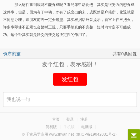
那么这件事到底能不能办成呢？看兄弟申动化进，其实是很努力的想办成
这件事，但是，因为有了申动，才有了戌变出的未，戌既然是户籍所，化退就是
不同意办理，即朋友前去一定会碰壁。其实根据话外音提示，新官上任三把火，
许多事即使不正规也会暂时正规，只要手续真的不完整，短时内肯定不可能成
功。这个卦其实就是静爻的变爻起决定性的作用了。
倒序浏览
共有0条回复
发个红包，表示感谢！
发红包
首页
|
登录
|
注册
简易版
|
手机版
|
电脑版
|
© 千古易学应用 www.lhyan.net
(豫ICP备19042031号-2)