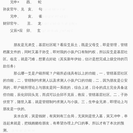
兄申× 酉、 蛇
孙亥官午、兑 亥、 勾
0 p! r8 N8 I+ i' W
兄申、 亥、 雀
6 f0 j2 k" F7 o3 {( \
财卯官午.. 丑.. 龙
& @7 x' b0 G: ?; d" |( R( v
父辰×应 卯、 玄
- g7 J0 i5 a$ _/ b7 m( C
朋友是兄弟爻，基层社区呢？看应爻辰土，既是父母爻，即是管理，管辖
档案文件的，同时又墓子孙爻，即对我的小孩户口有制约权，所以应爻是基层社
区。临玄，就是刁难，想要点好处（其实新年伊始，估计是想完成上级交待的罚
款任务）
那么哪一爻是户籍所呢？户籍所必须具有以上的功能，一，管辖基层社区
的功能，二，管辖制约求测人以及求测人小孩户口的功能，二，因为朋友是公安
局的，即户籍所理论上与朋友是同一系统的，综合上述，日令的戌土完全具备这
些功能，辰化卯回头克，而戌可以合卯不克辰，救应，管辖基层社区。二，子孙
伏世下，随世入墓，就是管辖制约求测人与小孩。三，生申金兄弟，即理论上与
朋友是一伙的。
亥水合寅，寅是钱财，有寅则有三合局，无寅则是世入墓，寅又冲申，串
连起来就是，把钱贿赂给朋友，有希望办理上户口的事。所以才有了本次的预
测。
: [$ N/ @" j3 W; M