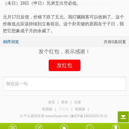
（未日）18日（申日）兄弟爻出空必低。
9 |: z% R1 e/ w P9 o
: I/ L# Q3 x1 y
元月17日反馈，价格下跌了五元。我叮嘱顾客可以收购了。这个
价格低点应该持续到立春前后。这个卦关键的原因在于子日，我
把它想象成子月的余威了。
倒序浏览
共有0条回复
发个红包，表示感谢！
发红包
首页
|
登录
|
注册
简易版
|
手机版
|
电脑版
|
© 千古易学应用 www.lhyan.net
(豫ICP备19042031号-2)