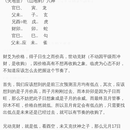
《火地晋》《山地剥》六神
+ L! q. P I4 M5 j6 ^! g9 R- d
官巳、 寅、 龙
父未.. 子.. 玄
兄酉○乾 戌.. 虎
财卯.. 卯.. 蛇
官巳.. 巳.. 勾
父未..应 未.. 雀
/ \, i1 M1 V. @' @
; i. } b. z" \. y: S, M
财爻为价格，得子日生之而价高，世动克财（不动因平级而冲
财，是收购），因价格高有不想再收购之象。临虎为心态不好，
不知道应该怎么去把握这个节奏了。
4 @- [! G# G2 n* ?
首先，我们应该想到的是前三次预测丑月均有低点，其次，应该
想到的是子月价高，而子月刚刚过去。而本卦卯是因为子日而
旺，那么不妨把此子日想象成是子月的余威。而最终丑月管事，
卯木不旺，价格自然就低。所以丑月肯定会有低点的，只需要找
出低点是未来还是已经过去，就可以有节奏的收购了。
兄动克财，就是低，看酉空，未又克伏神之子，那么元月17日