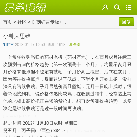
首页
>
社区
>
〖刘虹言专版〗 ...
回复
小卦大思维
刘虹言
2013-01-17 10:50
查看: 1613
看全部
一个常年收购当归的药材老板（药材产地），在酉月戌月连续三
次预测当归的价格趋势（第一次预测十二个月），均显示亥月丑
月价格有低点但不稳定有波动，子月价高且稳定。后来在亥月，
因为等待价格低点，反而错过了低点，下半个月开始上扬，没办
法只有陆续收购。子月果然价高且坚挺，元月十日晚上戌时，很
着急地找到我，说价格依然比较高，在收购过程中，经常遇上其
他的老板出高价把正在谈的货抢走。想再次预测价格趋势，以便
决定是继续收购还是过一段时间再收购。
) J+ ~+ M4 |+ E0 Z' p. R
起卦时间:2013年1月10日戌时 星期四
癸丑月 丙子日(申酉空) 384卦
; {: M+ t. l$ c/ W4 t4 }+ A3 W