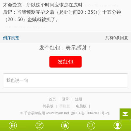
才会受克，所以这个时间应该是在戌时
* V) O f, R1 u1 q4 h/ V6 p
后记：当我预测完毕之后（起卦时间20：35分）十五分钟
（20：50）盗贼就被抓了。
, ~7 P+ M7 P7 q- |/ e: Q9 y, r: o
倒序浏览
共有0条回复
发个红包，表示感谢！
发红包
首页
|
登录
|
注册
简易版
|
手机版
|
电脑版
|
© 千古易学应用 www.lhyan.net
(豫ICP备19042031号-2)