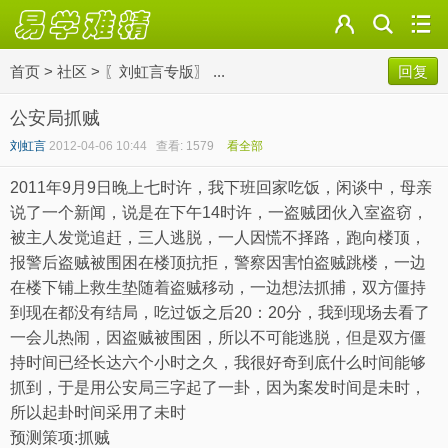
首页
>
社区
>
〖刘虹言专版〗 ...
回复
公安局抓贼
刘虹言
2012-04-06 10:44
查看: 1579
看全部
2011
年9月9日
晚上七时许，我下班回家吃饭，闲谈中，母亲
说了一个新闻，说是在下午14时许，一盗贼团伙入室盗窃，
被主人发觉追赶，三人逃脱，一人因慌不择路，跑向楼顶，
报警后盗贼被围困在楼顶抗拒，警察因害怕盗贼跳楼，一边
在楼下铺上救生垫随着盗贼移动，一边想法抓捕，双方僵持
到现在都没有结局，吃过饭之后20：20分，我到现场去看了
一会儿热闹，因盗贼被围困，所以不可能逃脱，但是双方僵
持时间已经长达六个小时之久，我很好奇到底什么时间能够
抓到，于是用公安局三字起了一卦，因为案发时间是未时，
所以起卦时间采用了未时
预测策项:抓贼