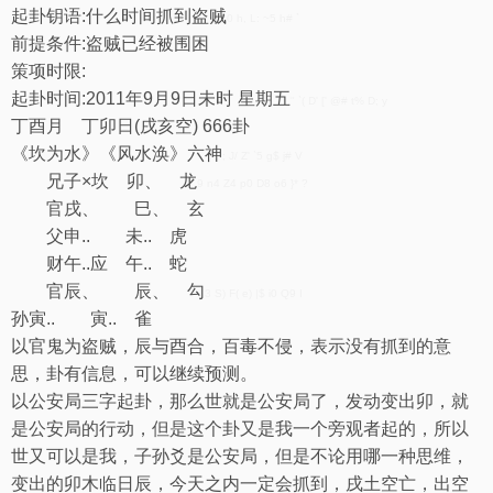
起卦钥语:什么时间抓到盗贼
0 h, L: ~5 h# `
前提条件:盗贼已经被围困
策项时限:
起卦时间:2011年9月9日未时 星期五
" `( D' [' @# t% D; y
丁酉月 丁卯日(戌亥空) 666卦
《坎为水》《风水涣》六神
; J/ Z' `5 g$ j# V
兄子×坎 卯、 龙
9 n4 Z4 p0 D8 o6 }* ?
官戌、 巳、 玄
父申.. 未.. 虎
财午..应 午.. 蛇
官辰、 辰、 勾
3 S) F( e) |$ i0 Q9 I
孙寅.. 寅.. 雀
以官鬼为盗贼，辰与酉合，百毒不侵，表示没有抓到的意
思，卦有信息，可以继续预测。
以公安局三字起卦，那么世就是公安局了，发动变出卯，就
是公安局的行动，但是这个卦又是我一个旁观者起的，所以
世又可以是我，子孙爻是公安局，但是不论用哪一种思维，
变出的卯木临日辰，今天之内一定会抓到，戌土空亡，出空