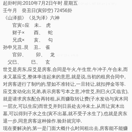
起卦时间:2010年7月2日午时 星期五
8 O* q0 \, M7 E6 a+ j- v' N* j
壬午月 癸丑日(寅卯空) 72456卦
《山泽损》《兑为泽》六神
官寅○应 未.. 虎
财子× 酉、 蛇
兄戌× 亥、 勾
孙申兄丑..艮 丑.. 雀
官卯、 卯、 龙
s2 k* |3 s: e% B
父巳、 巳、 玄
世爻是房东,应爻是房客,合同是午火,午生世,午冲子,午合未,而
未又墓应爻,整体串连起来的意思,就是说,当初的租房合同中,
对房客进行了制约的,譬如不准转让,一旦转让,就扣押金等等.
应爻发动化出兄弟,表示房客亏本之意,冲世爻,刑巳火(又临玄),
就是请求房东配合再转租,从而赚取转让费(子水发动与寅木同
一层次,可以生应)而世爻并到日辰处去冲未土,从而让寅木出
墓,可以得到子水之生(寅不出墓,就不受子水生了),也就是房东
退一步,同意房客这种操作.验卦就完毕.
现在要解决的,第一是门面大概什么时间租出去,房客能不能赚