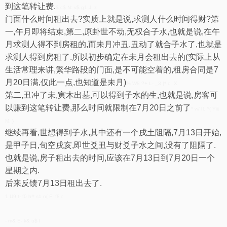
到这笔转让费.
$ c$ N: v$ g1 J, z
门面什么时间租出去?实质上就是说,求测人什么时间得财?第
一,午月即将结束,第二,原卦世不动,无权合子水,也就是说,在午
月求测人得不到房租的,而未月冲丑,丑动了就合子水了,也就是
求测人得到房租了.所以初步确定在未月会租出去的(实际上从
生活常理来讲,繁华路段的门面,是不可能空着的,租房合同是7
月20日满,仅此一点,也知道是未月)
% W8 ?+ L- _3 |* o X
第二,丑冲了未,寅木出墓,可以得到子水的生,也就是说,房客可
以赚到这笔转让费,那么时间就限制在7月20日之前了
* w/ l1 ^( Y&
M, }
继续再看,世想得到子水,其中还有一个戌土阻隔,7月13日开始,
是甲子日,旬空戌亥,即世爻丑与财爻子水之间,没有了阻隔了.
也就是说,房子租出去的时间,应该在7月13日到7月20日一个
星期之内.
后来反馈7月13日租出去了.
1 U9 t- f0 h# s1 n( F; f8 r
- m& E- k& u$ l