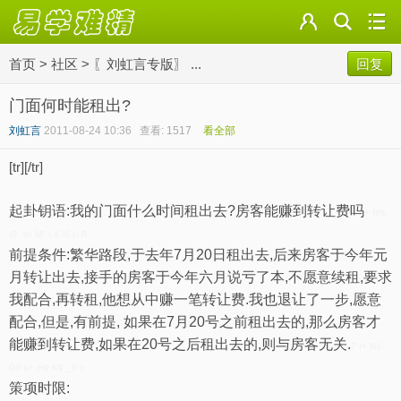
首页
>
社区
>
〖刘虹言专版〗 ...
回复
门面何时能租出?
刘虹言
2011-08-24 10:36
查看: 1517
看全部
[tr][/tr]
起卦钥语:我的门面什么时间租出去?房客能赚到转让费吗
+ R%
@. m' M" L4 \0 |- R
前提条件:繁华路段,于去年7月20日租出去,后来房客于今年元
月转让出去,接手的房客于今年六月说亏了本,不愿意续租,要求
我配合,再转租,他想从中赚一笔转让费.我也退让了一步,愿意
配合,但是,有前提, 如果在7月20号之前租出去的,那么房客才
能赚到转让费,如果在20号之后租出去的,则与房客无关.
7 I+ N1
G0 k+ H& K9 _6 z
策项时限: