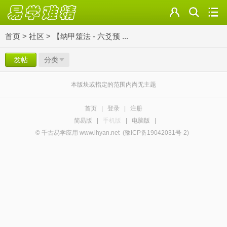
首页
>
社区
>
【纳甲筮法 - 六爻预 ...
发帖
分类
本版块或指定的范围内尚无主题
首页
|
登录
|
注册
简易版
|
手机版
|
电脑版
|
© 千古易学应用 www.lhyan.net
(豫ICP备19042031号-2)