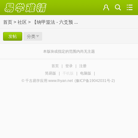
首页
>
社区
>
【纳甲筮法 - 六爻预 ...
发帖
分类
本版块或指定的范围内尚无主题
首页
|
登录
|
注册
简易版
|
手机版
|
电脑版
|
© 千古易学应用 www.lhyan.net
(豫ICP备19042031号-2)