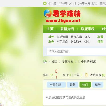
今天是：
2026年8月8日【马年
六月廿六】 星
主页
联盟介绍
联盟章程
对
对外
六爻预测
风水布局
择吉
联盟
业务
八字算命
测名取名
优生
活动
社区
专家专栏
〖小易子专版〗
排名:
17
|
今日:
0
|
主题:
0
|
收藏本版
(
0
)
↑
千
»
›
›
全部主题
最新
热门
精华
本版块或指定的范围内尚无主题