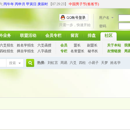
期六
丙午年 丙申月 甲寅日 庚辰时
【
07:29:23
】
中国男子节(爸爸节)
用户名
只需一步，快速开始
密码
外业务
联盟活动
会员专栏
留言
排盘
社区
六爻招生
姓名学招生
六爻函授
会员
盟长
副盟长
关于本站
我
四柱招生
择吉学招生
八字函授
专栏
名誉盟长
秘书长
友情链接
周
热搜:
刘虹言
周易
六爻
四柱
小易子
天梦
姓名学
搜索
搜
索