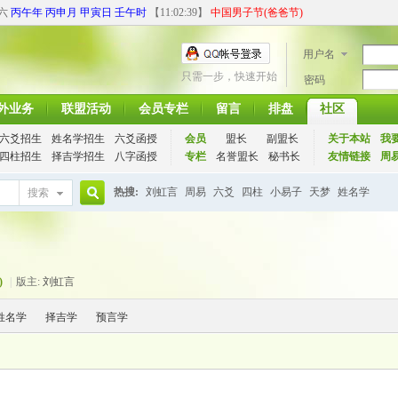
期六
丙午年 丙申月 甲寅日 壬午时
【
11:02:40
】
中国男子节(爸爸节)
用户名
只需一步，快速开始
密码
外业务
联盟活动
会员专栏
留言
排盘
社区
六爻招生
姓名学招生
六爻函授
会员
盟长
副盟长
关于本站
我
四柱招生
择吉学招生
八字函授
专栏
名誉盟长
秘书长
友情链接
周
热搜:
刘虹言
周易
六爻
四柱
小易子
天梦
姓名学
搜索
搜
)
|
版主:
刘虹言
索
姓名学
择吉学
预言学