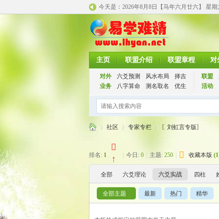
今天是：
2026年8月8日【马年
六月廿六】 星
主页
联盟介绍
联盟章程
对
对外
六爻预测
风水布局
择吉
联盟
业务
八字算命
测名取名
优生
活动
社区
专家专栏
〖刘虹言专版〗
排名:
1
|
今日:
0
|
主题:
250
|
收藏本版
(
1
↑
千
»
›
›
全部
六爻理论
六爻实战
四柱
全部主题
最新
热门
精华